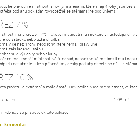
oduché pravoúhlé místnosti s rovnými stěnami, které mají 4 rohy, jsou bez slo
potřeba podlahu pokládat rovnoběžně se stěnami (ne pod úhlem).
ŘEZ 7 %
ístností má prořez 5 - 7 %. Takové místnosti mají některé z následujících vl
t je do zatáčky, nebo úzká chodba
 má více než 4 rohy, nebo rohy, které nemají pravý úhel
t má zakulacenou stěnu
t obsahuje výklenky nebo sloupy
řečeno mají menší místnosti větší odpad, naopak velké místnosti mají odp
 odpadu dosáhnete také v případě, kdy desky podlahy chcete položit ke stěn
ŘEZ 10 %
ota prořezu je extrémní a málo častá. 10% prořez bude mít místnost, ve kte
 v balení
1,98 m2
í, kdo napíše příspěvek k této položce.
at komentář