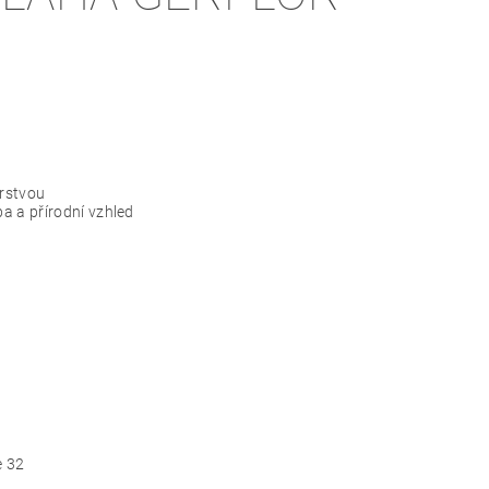
vrstvou
a a přírodní vzhled
e 32