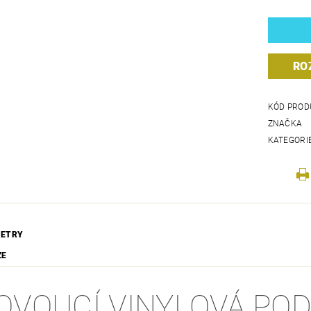
RO
KÓD PROD
ZNAČKA
KATEGORI
ETRY
ZE
OVOUCÍ VINYLOVÁ PO