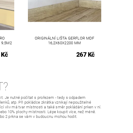
PRO
ORIGINÁLNÍ LIŠTA GERFLOR MDF
 9,5M2
16,2X60X2200 MM
 Kč
267 Kč
T?
t. Je nutné počítat s prořezem - tedy s odpadem
enků, atp. Při pokládce zkrátka vznikají nepoužitelné
 vliv má tvar místnosti a také směr pokládání prken v ní.
 nebo 10% plochy místnosti. Lépe koupit více, než méně.
ebo 2 prkna se vám v budoucnu mohou hodit.