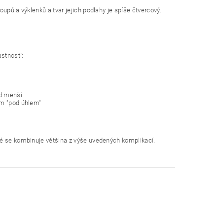
upů a výklenků a tvar jejich podlahy je spíše čtvercový.
astností:
ad menší
ám "pod úhlem"
ré se kombinuje většina z výše uvedených komplikací.