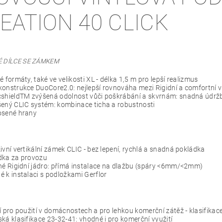
EATION 40 CLICK
É DÍLCE SE ZÁMKEM
é formáty, také ve velikosti XL - délka 1,5 m pro lepší realizmus
onstrukce DuoCore2.0: nejlepší rovnováha mezi Rigidní a comfortní 
shieldTM zvýšená odolnost vůči poškrábání a skvrnám: snadná údržb
ený CLIC systém: kombinace ticha a robustnosti
osené hrany
:
ivní vertikální zámek CLIC - bez lepení, rychlá a snadná pokládka
dka za provozu
né Rigidní jádro: přímá instalace na dlažbu (spáry <6mm/<2mm)
 k instalaci s podložkami Gerflor
í pro použití v domácnostech a pro lehkou komerční zátěž - klasifikac
ká klasifikace 23-32-41: vhodné i pro komerční využití