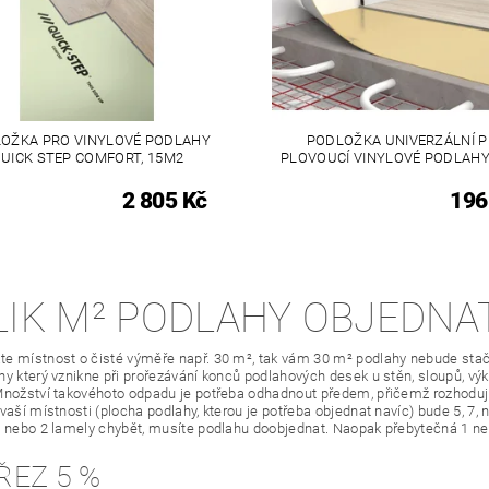
OŽKA PRO VINYLOVÉ PODLAHY
PODLOŽKA UNIVERZÁLNÍ 
UICK STEP COMFORT, 15M2
PLOVOUCÍ VINYLOVÉ PODLAHY
2 805 Kč
196
LIK M² PODLAHY OBJEDNA
e místnost o čisté výměře např. 30 m², tak vám 30 m² podlahy nebude stači
y který vznikne při prořezávání konců podlahových desek u stěn, sloupů, výkl
Množství takovéhoto odpadu je potřeba odhadnout předem, přičemž rozhodující
 vaší místnosti (plocha podlahy, kterou je potřeba objednat navíc) bude 5, 7,
1 nebo 2 lamely chybět, musíte podlahu doobjednat. Naopak přebytečná 1 n
ŘEZ 5 %