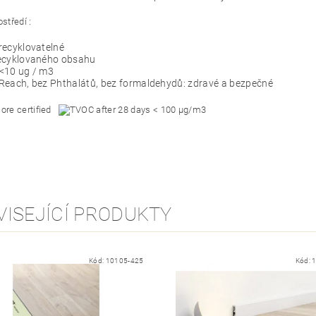
ostředí :
recyklovatelné
ecyklovaného obsahu
<10 ug / m3
Reach, bez Phthalátů, bez formaldehydů: zdravé a bezpečné
VISEJÍCÍ PRODUKTY
Kód:
10105-425
Kód: