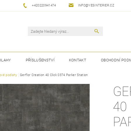
+420220941474
INFO@YESINTERIER.CZ
DLAHY
PŘÍSLUŠENSTVÍ
KONTAKT
OBCHODNÍ POD
lové podlahy
Gerflor Creation 40 Click 0374 Parker Station
GE
40
PA