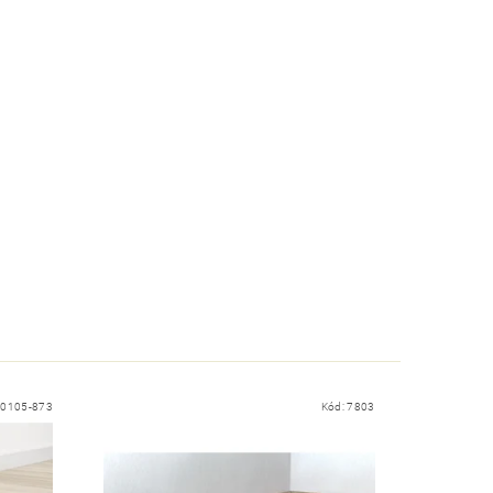
10105-873
Kód:
7803