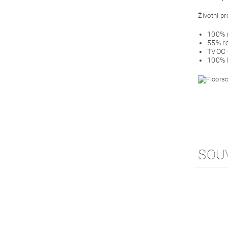
Životní pr
100% 
55% r
TVOC 
100% 
SOU