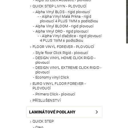
QUICK STEP LIVYN - PLOVOUCÍ
Alpha Vinyl BLOS - rigid plovoucí
- Alpha Vinyl Malá Prkna - rigid
plovoucí 4 PLUS 1MM s podložkou
Alpha Vinyl BLOOM - rigid plovoucí
Alpha Vinyl ORO - rigid plovoucí
- Alpha Vinyl dlaždice - rigid plovoucí
4 PLUS 1MM s podložkou
FLOOR VINYL FOREVER - PLOVOUCÍ
Style floor Click Rigid - plovoucí
DESIGN VINYL HOME CLICK RIGID -
plovoucí
DESIGN VINYL EXTREME CLICK RIGID -
plovoucí
Economy vinyl Click
EURO VINYL FLOOR FOREVER -
PLOVOUCÍ
Primero Click - plovoucí
PŘÍSLUŠENSTVÍ
LAMINÁTOVÉ PODLAHY
QUICK STEP
Creo