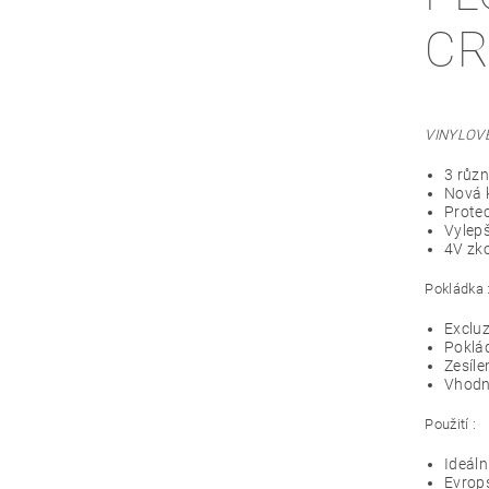
CR
VINYLOV
3 různ
Nová k
Protec
Vylepš
4V zk
Pokládka 
Excluz
Poklá
Zesíle
Vhodné
Použití :
Ideáln
Evrops