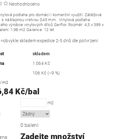
Neohodnoceno
inylová podlaha pro domácí i komerční využití. Zátěžová
1 s nášlapnou vrstvou 0,45 mm.
Vinylová podlaha
ého výrobce vinylových dílců Gerflor. Rozměr: 4,5 x 389 x
ení: 1,98 m2 Garance: 12 let
obvykle skladem expedice 2-5 dnů dle potvrzení
st
skladem
na
1 064 Kč
106 Kč
(–9 %)
č
/ m2
6,84 Kč/bal
m2
:
0 balení
Zadejte množství
ena: