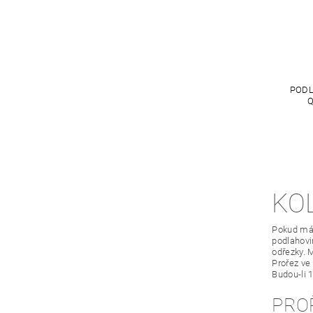
PODL
Q
KO
Pokud mát
podlahovin
odřezky. 
Prořez ve
Budou-li 
PRO