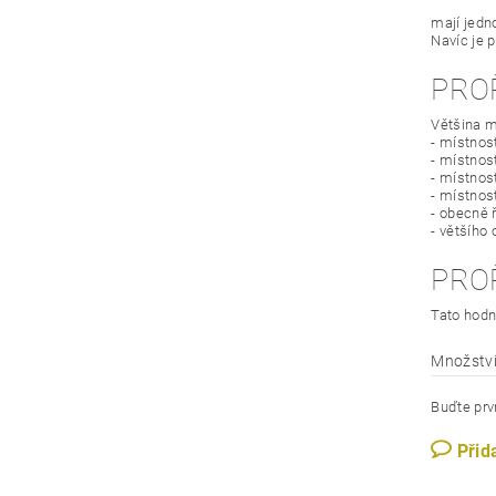
mají jedn
Navíc je 
PRO
Většina m
- místnos
- místnost
- místnos
- místnos
- obecně 
- většího
PRO
Tato hodn
Množství
Buďte prvn
Přid