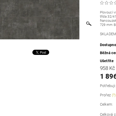
Plovoucí v
třída 32/4
francouzsk
729 mm Bal
SKLADEM=
Dostupno
Běžná ce
Ušetříte
958 K
1 89
Potřebuji:
Prořez
(?)
Celkem:
Celková c