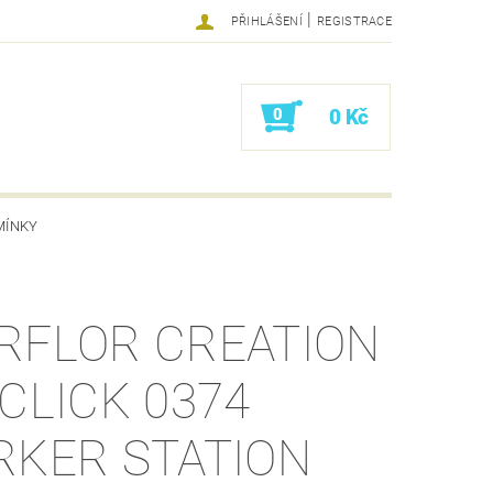
|
PŘIHLÁŠENÍ
REGISTRACE
0
0 Kč
MÍNKY
RFLOR CREATION
 CLICK 0374
RKER STATION