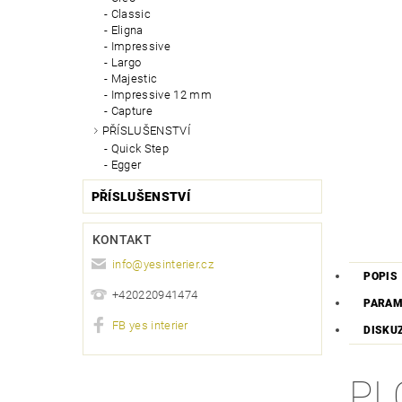
Classic
Eligna
Impressive
Largo
Majestic
Impressive 12 mm
Capture
PŘÍSLUŠENSTVÍ
Quick Step
Egger
PŘÍSLUŠENSTVÍ
KONTAKT
info
@
yesinterier.cz
POPIS
+420220941474
PARAM
FB yes interier
DISKU
PL