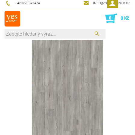
+420220941474
INFO@YESINTERIER.CZ
0
0 Kč