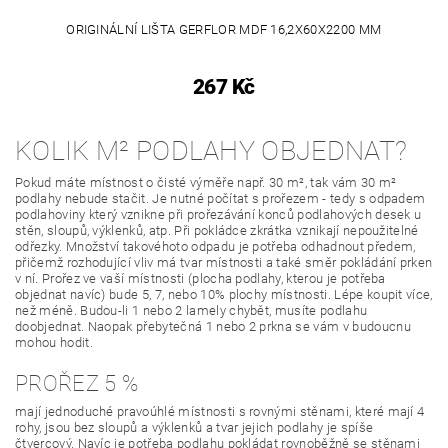
ORIGINÁLNÍ LIŠTA GERFLOR MDF 16,2X60X2200 MM
267 Kč
KOLIK M² PODLAHY OBJEDNAT?
Pokud máte místnost o čisté výměře např. 30 m², tak vám 30 m²
podlahy nebude stačit. Je nutné počítat s prořezem - tedy s odpadem
podlahoviny který vznikne při prořezávání konců podlahových desek u
stěn, sloupů, výklenků, atp. Při pokládce zkrátka vznikají nepoužitelné
odřezky. Množství takovéhoto odpadu je potřeba odhadnout předem,
přičemž rozhodující vliv má tvar místnosti a také směr pokládání prken
v ní. Prořez ve vaší místnosti (plocha podlahy, kterou je potřeba
objednat navíc) bude 5, 7, nebo 10% plochy místnosti. Lépe koupit více,
než méně. Budou-li 1 nebo 2 lamely chybět, musíte podlahu
doobjednat. Naopak přebytečná 1 nebo 2 prkna se vám v budoucnu
mohou hodit.
PROŘEZ 5 %
mají jednoduché pravoúhlé místnosti s rovnými stěnami, které mají 4
rohy, jsou bez sloupů a výklenků a tvar jejich podlahy je spíše
čtvercový. Navíc je potřeba podlahu pokládat rovnoběžně se stěnami