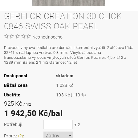
GERFLOR CREATION 30 CLICK
0846 SWISS OAK PEARL
Neohodnoceno
Plovoucí vinylová podlaha pro domácí i komerční využití. Zátěžová třída
32/41 s nášlapnou vrstvou 0,3 mm.
Vinylová podlaha
francouzského výrobce vinylových dílců Gerflor. Rozměr: 4,5 x 212 x
1239 mm Balení: 2,1 m2 Garance: 12 let
Dostupnost
skladem
Běžná cena
1 028 Kč
Ušetříte
103 Kč
(–10 %)
925 Kč
/ m2
1 942,50 Kč/bal
Potřebuji:
m2
Prořez
(?)
: