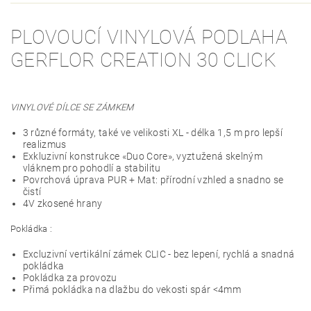
PLOVOUCÍ VINYLOVÁ PODLAHA
GERFLOR CREATION 30 CLICK
VINYLOVÉ DÍLCE SE ZÁMKEM
3 různé formáty, také ve velikosti XL - délka 1,5 m pro lepší
realizmus
Exkluzivní konstrukce «Duo Core», vyztužená skelným
vláknem pro pohodlí a stabilitu
Povrchová úprava PUR + Mat: přírodní vzhled a snadno se
čistí
4V zkosené hrany
Pokládka :
Excluzivní vertikální zámek CLIC - bez lepení, rychlá a snadná
pokládka
Pokládka za provozu
Přimá pokládka na dlažbu do vekosti spár <4mm