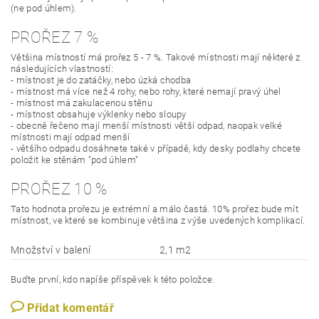
(ne pod úhlem).
PROŘEZ 7 %
Většina místností má prořez 5 - 7 %. Takové místnosti mají některé z
následujících vlastností:
- místnost je do zatáčky, nebo úzká chodba
- místnost má více než 4 rohy, nebo rohy, které nemají pravý úhel
- místnost má zakulacenou stěnu
- místnost obsahuje výklenky nebo sloupy
- obecně řečeno mají menší místnosti větší odpad, naopak velké
místnosti mají odpad menší
- většího odpadu dosáhnete také v případě, kdy desky podlahy chcete
položit ke stěnám "pod úhlem"
PROŘEZ 10 %
Tato hodnota prořezu je extrémní a málo častá. 10% prořez bude mít
místnost, ve které se kombinuje většina z výše uvedených komplikací.
Množství v balení
2,1 m2
Buďte první, kdo napíše příspěvek k této položce.
Přidat komentář