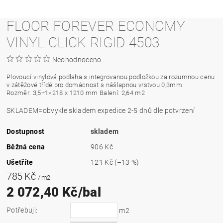
FLOOR FOREVER ECONOMY
VINYL CLICK RIGID 4503
Neohodnoceno
Plovoucí vinylová podlaha s integrovanou podložkou za rozumnou cenu
v zátěžové třídě pro domácnost s nášlapnou vrstvou 0,3mm.
Rozměr: 3,5+1×
218 x 1210
mm Balení: 2,64 m2
SKLADEM=obvykle skladem expedice 2-5 dnů dle potvrzení
Dostupnost
skladem
Běžná cena
906 Kč
Ušetříte
121 Kč
(–13 %)
785 Kč
/ m2
2 072,40 Kč/bal
Potřebuji:
m2