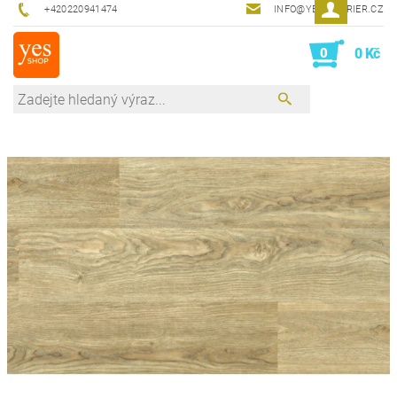
+420220941474
INFO@YESINTERIER.CZ
0
0 Kč