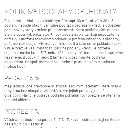
KOLIK M² PODLAHY OBJEDNAT?
Pokud máte místnost o čisté výměře např. 30 m², tak vám 30 m²
podlahy nebude stačit. Je nutné počítat s prořezem - tedy s odpadem
podlahoviny který vznikne při prořezávání konců podlahových desek u
stěn, sloupů, výklenků, atp. Při pokládce zkrátka vznikají nepoužitelné
odřezky. Množství takovéhoto odpadu je potřeba odhadnout předem,
přičemž rozhodující vliv má tvar místnosti a také směr pokládání prken
v ní. Prořez ve vaší místnosti (plocha podlahy, kterou je potřeba
objednat navíc) bude 5, 7, nebo 10% plochy místnosti. Lépe koupit více,
než méně. Budou-li 1 nebo 2 lamely chybět, musíte podlahu
doobjednat. Naopak přebytečná 1 nebo 2 prkna se vám v budoucnu
mohou hodit.
PROŘEZ 5 %
mají jednoduché pravoúhlé místnosti s rovnými stěnami, které mají 4
rohy, jsou bez sloupů a výklenků a tvar jejich podlahy je spíše
čtvercový. Navíc je potřeba podlahu pokládat rovnoběžně se stěnami
(ne pod úhlem).
PROŘEZ 7 %
Většina místností má prořez 5 - 7 %. Takové místnosti mají některé z
následujících vlastností: