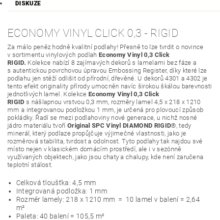
DISKUZE
ECONOMY VINYL CLICK 0,3 - RIGID
Za málo peněz hodně kvalitní podlahy! Přesně to lze tvrdit o novince
v sortimentu vinylových podlah
Economy Vinyl 0,3 Click
RIGID.
Kolekce nabízí 8 zajímavých dekorů s lamelami bez fáze a
s autentickou povrchovou úpravou Embossing Register, díky které lze
podlahu jen stěží odlišit od přírodní, dřevěné. U dekorů 4301 a 4302 je
tento efekt originality přírody umocněn navíc širokou škálou barevnosti
jednotlivých lamel. Kolekce
Economy Vinyl 0,3 Click
RIGID
s nášlapnou vrstvou 0,3 mm, rozměry lamel 4,5 x 218 x 1210
mm a integrovanou podložkou 1 mm, je určená pro plovoucí způsob
pokládky. Řadí se mezi podlahoviny nové generace, u nichž nosné
jádro materiálu tvoří
Original SPC Vinyl DIAMOND RIGID
®, tedy
minerál, který podlaze propůjčuje výjimečné vlastnosti, jako je
rozměrová stabilita, tvrdost a odolnost. Tyto podlahy tak najdou své
místo nejen v klasickém domácím prostředí, ale i v sezónně
využívaných objektech, jako jsou chaty a chalupy, kde není zaručena
teplotní stálost.
Celková tloušťka: 4,5 mm
Integrovaná podložka: 1 mm
Rozměr lamely: 218 x 1210 mm = 10 lamel v balení = 2,64
m²
Paleta: 40 balení = 105,5 m²