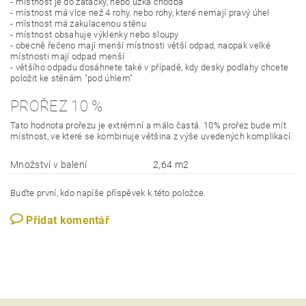
- místnost je do zatáčky, nebo úzká chodba
- místnost má více než 4 rohy, nebo rohy, které nemají pravý úhel
- místnost má zakulacenou stěnu
- místnost obsahuje výklenky nebo sloupy
- obecně řečeno mají menší místnosti větší odpad, naopak velké
místnosti mají odpad menší
- většího odpadu dosáhnete také v případě, kdy desky podlahy chcete
položit ke stěnám "pod úhlem"
PROŘEZ 10 %
Tato hodnota prořezu je extrémní a málo častá. 10% prořez bude mít
místnost, ve které se kombinuje většina z výše uvedených komplikací.
Množství v balení
2,64 m2
Buďte první, kdo napíše příspěvek k této položce.
Přidat komentář