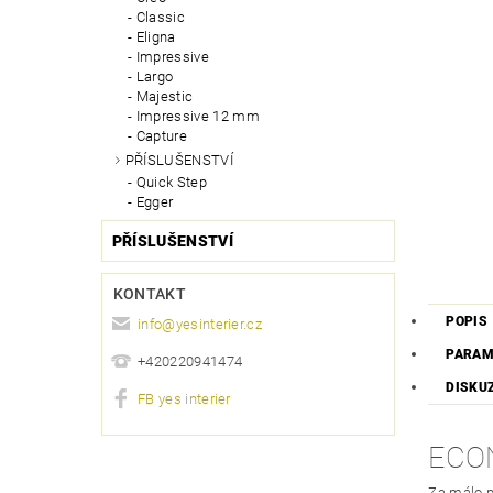
Classic
Eligna
Impressive
Largo
Majestic
Impressive 12 mm
Capture
PŘÍSLUŠENSTVÍ
Quick Step
Egger
PŘÍSLUŠENSTVÍ
KONTAKT
POPIS
info
@
yesinterier.cz
PARAM
+420220941474
DISKU
FB yes interier
ECON
Za málo p