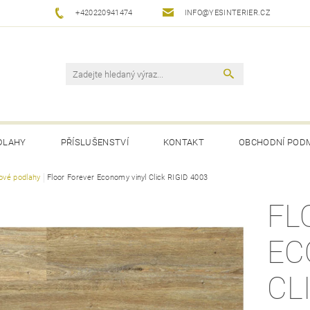
+420220941474
INFO@YESINTERIER.CZ
DLAHY
PŘÍSLUŠENSTVÍ
KONTAKT
OBCHODNÍ POD
lové podlahy
Floor Forever Economy vinyl Click RIGID 4003
FL
EC