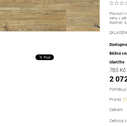
Plovoucí v
cenu v zá
Rozměr: 3
SKLADEM=
Dostupno
Běžná ce
Ušetříte
785 K
2 07
Potřebuji:
Prořez
(?)
Celkem:
Celková c