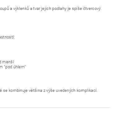
upů a výklenků a tvar jejich podlahy je spíše čtvercový.
astností:
ad menší
ám "pod úhlem"
ré se kombinuje většina z výše uvedených komplikací.