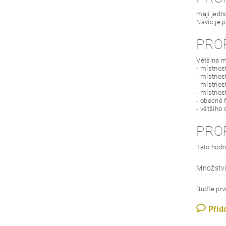
mají jedn
Navíc je 
PRO
Většina m
- místnos
- místnost
- místnos
- místnos
- obecně 
- většího
PRO
Tato hodn
Množství
Buďte prvn
Přid