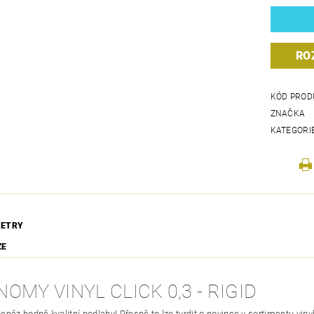
RO
KÓD PROD
ZNAČKA
KATEGORI
ETRY
ZE
OMY VINYL CLICK 0,3 - RIGID
eněz hodně kvalitní podlahy! Přesně to lze tvrdit o novince v sortimentu vin