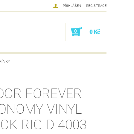
|
PŘIHLÁŠENÍ
REGISTRACE
0
0 Kč
MÍNKY
OOR FOREVER
ONOMY VINYL
CLICK RIGID 4003