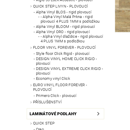
QUICK STEP LIVYN - PLOVOUCÍ
Alpha Vinyl BLOS - rigid plovoucí
- Alpha Vinyl Malá Prkna - rigid
plovoucí 4 PLUS 1MM s podložkou
Alpha Vinyl BLOOM - rigid plovoucí
Alpha Vinyl ORO - rigid plovoucí
- Alpha Vinyl dlaždice - rigid plovoucí
4 PLUS 1MM s podložkou
FLOOR VINYL FOREVER - PLOVOUCÍ
Style floor Click Rigid - plovoucí
DESIGN VINYL HOME CLICK RIGID -
plovoucí
DESIGN VINYL EXTREME CLICK RIGID -
plovoucí
Economy vinyl Click
EURO VINYL FLOOR FOREVER -
PLOVOUCÍ
Primero Click - plovoucí
PŘÍSLUŠENSTVÍ
LAMINÁTOVÉ PODLAHY
QUICK STEP
Creo