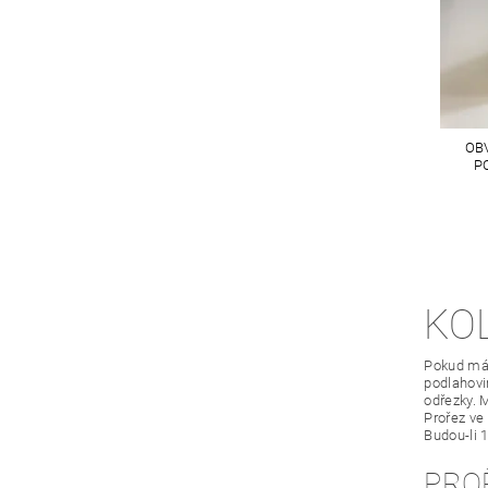
OB
P
KO
Pokud mát
podlahovin
odřezky. 
Prořez ve
Budou-li 
PRO