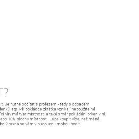
T?
t. Je nutné počítat s prořezem - tedy s odpadem
enků, atp. Při pokládce zkrátka vznikají nepoužitelné
 vliv má tvar místnosti a také směr pokládání prken v ní.
 nebo 10% plochy místnosti. Lépe koupit více, než méně.
ebo 2 prkna se vám v budoucnu mohou hodit.