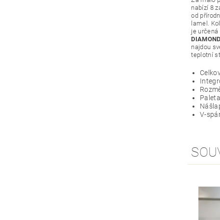
nabízí 8 
od přírodn
lamel. Ko
je určená
DIAMOND
najdou sv
teplotní s
Celkov
Integ
Rozměr
Paleta
Nášla
V-spár
SOU