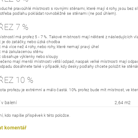
oduché pravoúhlé místnosti s rovnými stěnami, které mají 4 rohy, jsou bez slo
potřeba podlahu pokládat rovnoběžně se stěnami (ne pod úhlem).
ŘEZ 7 %
ístností má prořez 5 - 7 %. Takové místnosti mají některé z následujících vl
t je do zatáčky, nebo úzká chodba
 má více než 4 rohy, nebo rohy, které nemají pravý úhel
t má zakulacenou stěnu
t obsahuje výklenky nebo sloupy
řečeno mají menší místnosti větší odpad, naopak velké místnosti mají odp
 odpadu dosáhnete také v případě, kdy desky podlahy chcete položit ke stěn
ŘEZ 10 %
ota prořezu je extrémní a málo častá. 10% prořez bude mít místnost, ve kte
 v balení
2,64 m2
í, kdo napíše příspěvek k této položce.
at komentář