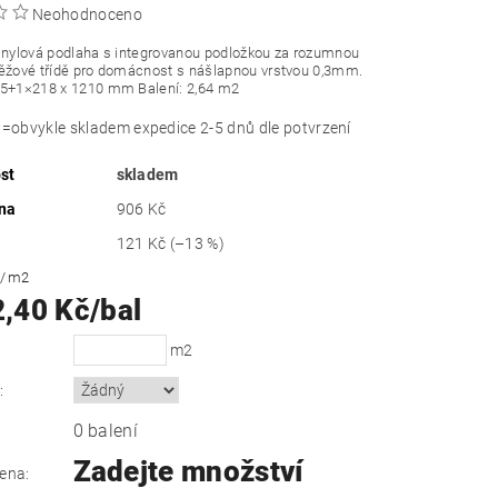
Neohodnoceno
inylová podlaha s integrovanou podložkou za rozumnou
těžové třídě pro domácnost s nášlapnou vrstvou 0,3mm.
,5+1×
218 x 1210
mm Balení: 2,64 m2
obvykle skladem expedice 2-5 dnů dle potvrzení
st
skladem
na
906 Kč
121 Kč
(–13 %)
č
/ m2
2,40 Kč/bal
m2
:
0 balení
Zadejte množství
ena: