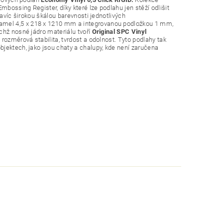
bossing Register, díky které lze podlahu jen stěží odlišit
navíc širokou škálou barevnosti jednotlivých
lamel 4,5 x 218 x 1210 mm a integrovanou podložkou 1 mm,
chž nosné jádro materiálu tvoří
Original SPC Vinyl
e rozměrová stabilita, tvrdost a odolnost. Tyto podlahy tak
jektech, jako jsou chaty a chalupy, kde není zaručena