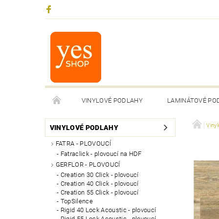
VINYLOVÉ PODLAHY
LAMINÁTOVÉ PO
Viny
VINYLOVÉ PODLAHY
FATRA - PLOVOUCÍ
Fatraclick - plovoucí na HDF
GERFLOR - PLOVOUCÍ
Creation 30 Click - plovoucí
Creation 40 Click - plovoucí
Creation 55 Click - plovoucí
TopSilence
Rigid 40 Lock Acoustic - plovoucí
Rigid 55 Lock Acoustic - plovoucí