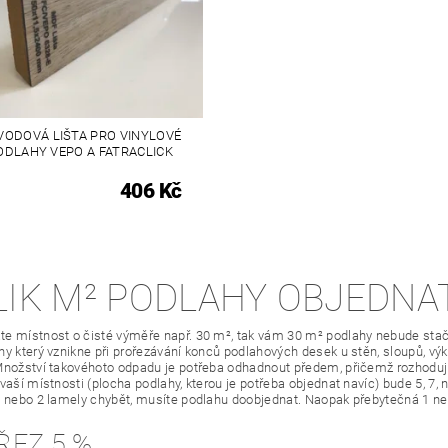
VODOVÁ LIŠTA PRO VINYLOVÉ
ODLAHY VEPO A FATRACLICK
406 Kč
LIK M² PODLAHY OBJEDNA
e místnost o čisté výměře např. 30 m², tak vám 30 m² podlahy nebude stači
y který vznikne při prořezávání konců podlahových desek u stěn, sloupů, výkl
Množství takovéhoto odpadu je potřeba odhadnout předem, přičemž rozhodující
 vaší místnosti (plocha podlahy, kterou je potřeba objednat navíc) bude 5, 7,
1 nebo 2 lamely chybět, musíte podlahu doobjednat. Naopak přebytečná 1 n
ŘEZ 5 %