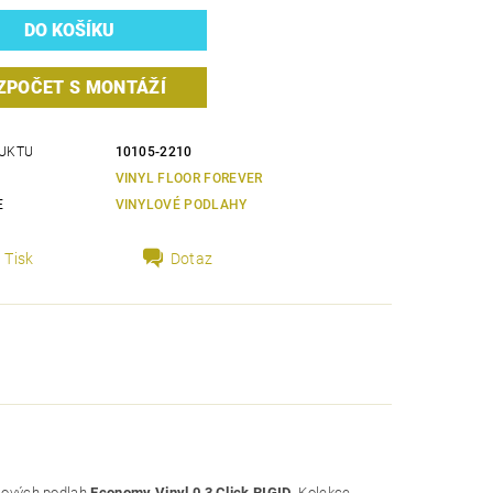
ZPOČET S MONTÁŽÍ
UKTU
10105-2210
VINYL FLOOR FOREVER
E
VINYLOVÉ PODLAHY
Tisk
Dotaz
ylových podlah
Economy Vinyl 0,3 Click RIGID.
Kolekce