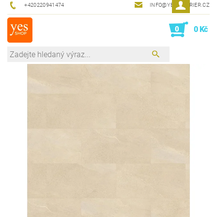
+420220941474
INFO@YESINTERIER.CZ
0
0 Kč