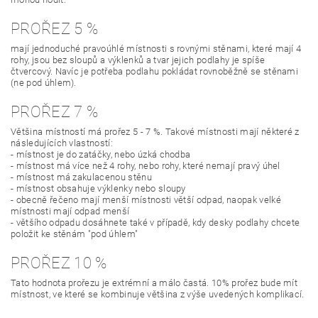
PROŘEZ 5 %
mají jednoduché pravoúhlé místnosti s rovnými stěnami, které mají 4
rohy, jsou bez sloupů a výklenků a tvar jejich podlahy je spíše
čtvercový. Navíc je potřeba podlahu pokládat rovnoběžně se stěnami
(ne pod úhlem).
PROŘEZ 7 %
Většina místností má prořez 5 - 7 %. Takové místnosti mají některé z
následujících vlastností:
- místnost je do zatáčky, nebo úzká chodba
- místnost má více než 4 rohy, nebo rohy, které nemají pravý úhel
- místnost má zakulacenou stěnu
- místnost obsahuje výklenky nebo sloupy
- obecně řečeno mají menší místnosti větší odpad, naopak velké
místnosti mají odpad menší
- většího odpadu dosáhnete také v případě, kdy desky podlahy chcete
položit ke stěnám "pod úhlem"
PROŘEZ 10 %
Tato hodnota prořezu je extrémní a málo častá. 10% prořez bude mít
místnost, ve které se kombinuje většina z výše uvedených komplikací.