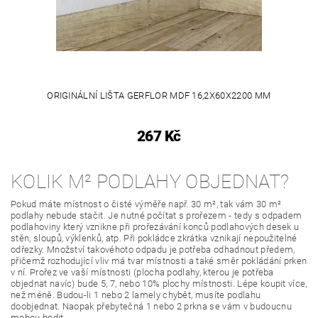
ORIGINÁLNÍ LIŠTA GERFLOR MDF 16,2X60X2200 MM
267 Kč
KOLIK M² PODLAHY OBJEDNAT?
Pokud máte místnost o čisté výměře např. 30 m², tak vám 30 m²
podlahy nebude stačit. Je nutné počítat s prořezem - tedy s odpadem
podlahoviny který vznikne při prořezávání konců podlahových desek u
stěn, sloupů, výklenků, atp. Při pokládce zkrátka vznikají nepoužitelné
odřezky. Množství takovéhoto odpadu je potřeba odhadnout předem,
přičemž rozhodující vliv má tvar místnosti a také směr pokládání prken
v ní. Prořez ve vaší místnosti (plocha podlahy, kterou je potřeba
objednat navíc) bude 5, 7, nebo 10% plochy místnosti. Lépe koupit více,
než méně. Budou-li 1 nebo 2 lamely chybět, musíte podlahu
doobjednat. Naopak přebytečná 1 nebo 2 prkna se vám v budoucnu
mohou hodit.