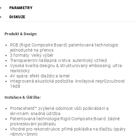
PARAMETRY
DISKUZE
Produkt & Design:
RCB (Rigid Composite Board) patentovaná technologie:
jednoduché na přenos
3 formáty: Velký výběr
Transparentní nášlapná vrstva: autentický vzhled
Vysoká kvalita designu & strukturovaný embossing: ultra-
realistický
4V spára: efekt dlaždic a lamel
Integrovaná akustická podložka: kročejová neprůzvučnost
19dB
Instalace & Údržba:
Protecshield™ zvýšená odolnost vůči poškrábání a
skrvrnám: snadná údržba
Patentovaná technologie Rigid Composite Board: žádné
prokreslování podkladu
Vhodné pro rekonstrukce: přímá pokládka na dlažbu (spáry
<8mm/<3mm)