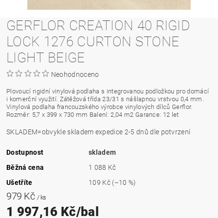
GERFLOR CREATION 40 RIGID
LOCK 1276 CURTON STONE
LIGHT BEIGE
Neohodnoceno
Plovoucí rigidní vinylová podlaha s integrovanou podložkou pro domácí
i komerční využití. Zátěžová třída 23/31 s nášlapnou vrstvou 0,4 mm.
Vinylová podlaha francouzského výrobce vinylových dílců Gerflor.
Rozměr: 5,7 x 399 x 730 mm Balení: 2,04 m2 Garance: 12 let
SKLADEM=obvykle skladem expedice 2-5 dnů dle potvrzení
Dostupnost
skladem
Běžná cena
1 088 Kč
Ušetříte
109 Kč
(–10 %)
979 Kč
/ ks
1 997,16 Kč/bal