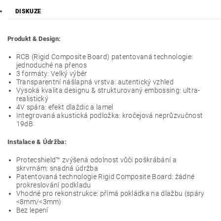
DISKUZE
Produkt & Design:
RCB (Rigid Composite Board) patentovaná technologie:
jednoduché na přenos
3 formáty: Velký výběr
Transparentní nášlapná vrstva: autentický vzhled
Vysoká kvalita designu & strukturovaný embossing: ultra-
realistický
4V spára: efekt dlaždic a lamel
Integrovaná akustická podložka: kročejová neprůzvučnost
19dB
Instalace & Údržba:
Protecshield™ zvýšená odolnost vůči poškrábání a
skrvrnám: snadná údržba
Patentovaná technologie Rigid Composite Board: žádné
prokreslování podkladu
Vhodné pro rekonstrukce: přímá pokládka na dlažbu (spáry
<8mm/<3mm)
Bez lepení