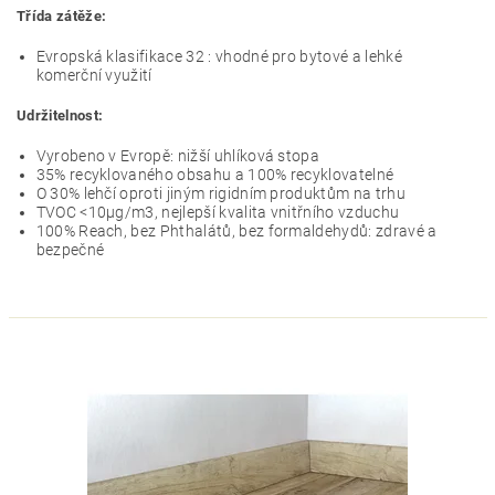
Třída zátěže:
Evropská klasifikace 32 : vhodné pro bytové a lehké
komerční využití
Udržitelnost:
Vyrobeno v Evropě: nižší uhlíková stopa
35% recyklovaného obsahu a 100% recyklovatelné
O 30% lehčí oproti jiným rigidním produktům na trhu
TVOC <10µg/m3, nejlepší kvalita vnitřního vzduchu
100% Reach, bez Phthalátů, bez formaldehydů: zdravé a
bezpečné