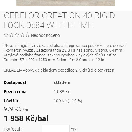
GERFLOR CREATION 40 RIGID
LOCK 0584 WHITE LIME
Neohodnoceno
Plovoucí rigidní vinylová podlaha s integrovanou podložkou pro domácí
i komerční využití. Zátěžová třída 23/31 s nášlapnou vrstvou 0,4 mm.
Vinylová podlaha francouzského výrobce vinylových dílců Gerflor.
Rozměr: 5,7 x 229 x 1250 mm Balení: 2 m2 Garance: 12 let
SKLADEM=obvykle skladem expedice 2-5 dnů dle potvrzení
Dostupnost
skladem
Běžná cena
1 088 Kč
Ušetříte
109 Kč
(–10 %)
979 Kč
/ ks
1 958 Kč/bal
Potřebuji:
m2