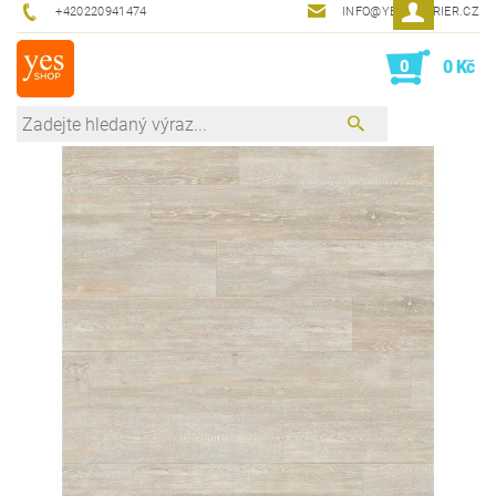
+420220941474
INFO@YESINTERIER.CZ
0
0 Kč