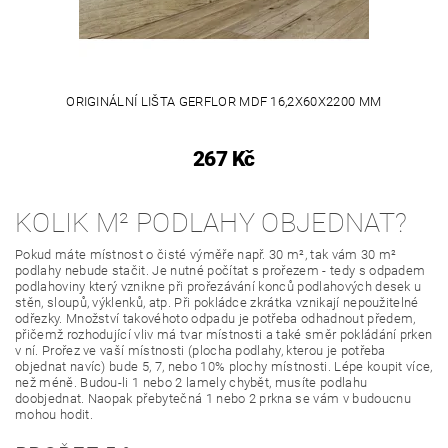
ORIGINÁLNÍ LIŠTA GERFLOR MDF 16,2X60X2200 MM
267 Kč
KOLIK M² PODLAHY OBJEDNAT?
Pokud máte místnost o čisté výměře např. 30 m², tak vám 30 m²
podlahy nebude stačit. Je nutné počítat s prořezem - tedy s odpadem
podlahoviny který vznikne při prořezávání konců podlahových desek u
stěn, sloupů, výklenků, atp. Při pokládce zkrátka vznikají nepoužitelné
odřezky. Množství takovéhoto odpadu je potřeba odhadnout předem,
přičemž rozhodující vliv má tvar místnosti a také směr pokládání prken
v ní. Prořez ve vaší místnosti (plocha podlahy, kterou je potřeba
objednat navíc) bude 5, 7, nebo 10% plochy místnosti. Lépe koupit více,
než méně. Budou-li 1 nebo 2 lamely chybět, musíte podlahu
doobjednat. Naopak přebytečná 1 nebo 2 prkna se vám v budoucnu
mohou hodit.