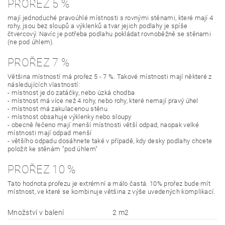
PROŘEZ 5 %
mají jednoduché pravoúhlé místnosti s rovnými stěnami, které mají 4
rohy, jsou bez sloupů a výklenků a tvar jejich podlahy je spíše
čtvercový. Navíc je potřeba podlahu pokládat rovnoběžně se stěnami
(ne pod úhlem).
PROŘEZ 7 %
Většina místností má prořez 5 - 7 %. Takové místnosti mají některé z
následujících vlastností:
- místnost je do zatáčky, nebo úzká chodba
- místnost má více než 4 rohy, nebo rohy, které nemají pravý úhel
- místnost má zakulacenou stěnu
- místnost obsahuje výklenky nebo sloupy
- obecně řečeno mají menší místnosti větší odpad, naopak velké
místnosti mají odpad menší
- většího odpadu dosáhnete také v případě, kdy desky podlahy chcete
položit ke stěnám "pod úhlem"
PROŘEZ 10 %
Tato hodnota prořezu je extrémní a málo častá. 10% prořez bude mít
místnost, ve které se kombinuje většina z výše uvedených komplikací.
Množství v balení
2 m2