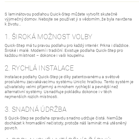
S laminátovou podlahou Quick-Step můžete vytvořit skutečně
výjimečný domov. Nebojte se používat ji s vědomím, že byla navržena
k životu…
1. ŠIROKÁ MOŽNOST VOLBY
Quick-Step má tu pravou podlahu pro každý interiér. Prkna i dlaždice.
Široké i malé. Moderní i tradiční. Existuje podlaha Quick-Step pro
každou místnost – dokonce i vaši koupelnu.
2. RYCHLÁ INSTALACE
Instalace podlahy Quick-Step je díky patentovanému a světově
proslulému zacvakávacímu systému Uniclic hračkou. Tento systém je
uživatelsky velmi příjemný a mnohem rychlejší a pevnější než
alternativní systémy. Usnadňuje pokládku dokonce i v těch
nejmenších rozích místnosti.
3. SNADNÁ ÚDRŽBA
S Quick-Step se podlaha opravdu snadno udržuje čistá. Nemůže
docházet k hromadění nečistoty, protože náš laminát má utěsněný
povrch.