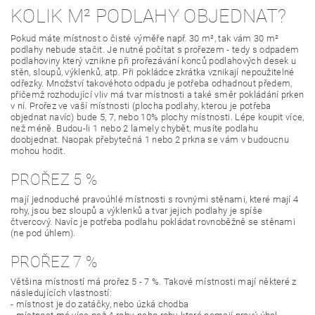
KOLIK M² PODLAHY OBJEDNAT?
Pokud máte místnost o čisté výměře např. 30 m², tak vám 30 m²
podlahy nebude stačit. Je nutné počítat s prořezem - tedy s odpadem
podlahoviny který vznikne při prořezávání konců podlahových desek u
stěn, sloupů, výklenků, atp. Při pokládce zkrátka vznikají nepoužitelné
odřezky. Množství takovéhoto odpadu je potřeba odhadnout předem,
přičemž rozhodující vliv má tvar místnosti a také směr pokládání prken
v ní. Prořez ve vaší místnosti (plocha podlahy, kterou je potřeba
objednat navíc) bude 5, 7, nebo 10% plochy místnosti. Lépe koupit více,
než méně. Budou-li 1 nebo 2 lamely chybět, musíte podlahu
doobjednat. Naopak přebytečná 1 nebo 2 prkna se vám v budoucnu
mohou hodit.
PROŘEZ 5 %
mají jednoduché pravoúhlé místnosti s rovnými stěnami, které mají 4
rohy, jsou bez sloupů a výklenků a tvar jejich podlahy je spíše
čtvercový. Navíc je potřeba podlahu pokládat rovnoběžně se stěnami
(ne pod úhlem).
PROŘEZ 7 %
Většina místností má prořez 5 - 7 %. Takové místnosti mají některé z
následujících vlastností:
- místnost je do zatáčky, nebo úzká chodba