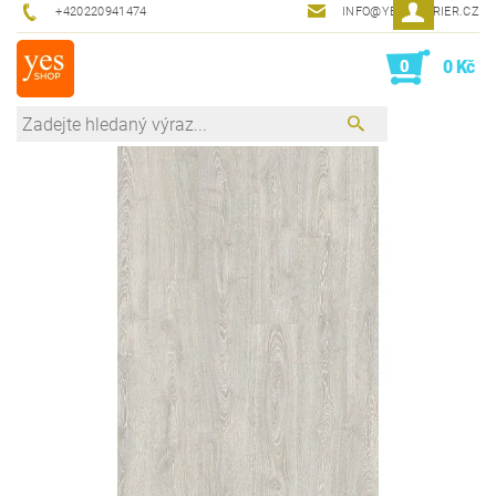
+420220941474
INFO@YESINTERIER.CZ
0
0 Kč