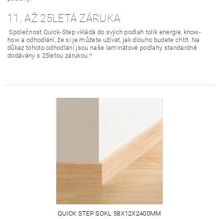
11. AŽ 25LETÁ ZÁRUKA
Společnost Quick-Step vkládá do svých podlah tolik energie, know-
how a odhodlání, že si je můžete užívat, jak dlouho budete chtít. Na
důkaz tohoto odhodlání jsou naše laminátové podlahy standardně
dodávány s 25letou zárukou.*
QUICK STEP SOKL 58X12X2400MM