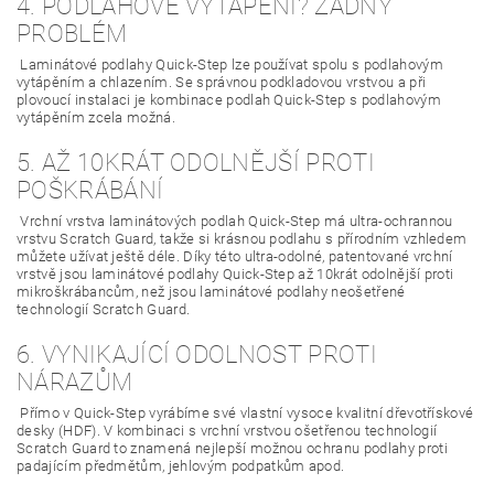
4. PODLAHOVÉ VYTÁPĚNÍ? ŽÁDNÝ
PROBLÉM
Laminátové podlahy Quick-Step lze používat spolu s podlahovým
vytápěním a chlazením. Se správnou podkladovou vrstvou a při
plovoucí instalaci je kombinace podlah Quick-Step s podlahovým
vytápěním zcela možná.
5. AŽ 10KRÁT ODOLNĚJŠÍ PROTI
POŠKRÁBÁNÍ
Vrchní vrstva laminátových podlah Quick-Step má ultra-ochrannou
vrstvu Scratch Guard, takže si krásnou podlahu s přírodním vzhledem
můžete užívat ještě déle. Díky této ultra-odolné, patentované vrchní
vrstvě jsou laminátové podlahy Quick-Step až 10krát odolnější proti
mikroškrábancům, než jsou laminátové podlahy neošetřené
technologií Scratch Guard.
6. VYNIKAJÍCÍ ODOLNOST PROTI
NÁRAZŮM
Přímo v Quick-Step vyrábíme své vlastní vysoce kvalitní dřevotřískové
desky (HDF). V kombinaci s vrchní vrstvou ošetřenou technologií
Scratch Guard to znamená nejlepší možnou ochranu podlahy proti
padajícím předmětům, jehlovým podpatkům apod.