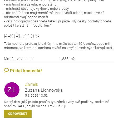
- místnost má více než 4 rohy, nebo rohy, které nemají pravý úhel
- místnost má zakulacenou stěnu
- místnost obsahuje výklenky nebo sloupy
- obecně řečeno mají menší místnosti větší odpad, naopak velké
místnosti mají odpad menší
- většího odpadu dosáhnete také v případě, kdy desky podlahy chcete
položit ke stěnám "pod úhlem"
PROŘEZ 10 %
Tato hodnota prořezu je extrémní a málo častá. 10% prořez bude mít
místnost, ve které se kombinuje většina z výše uvedených komplikací.
Množství v balení
1,835 m2
Přidat komentář
Zámek
ZL
Zuzana Lichnovská
5.3.2026 13:52
Dobrý den, jaký je toto prosím typ zámku vinylové podlahy, konkrétně
sháním BACL, chybí mi cca 1m2. Děkuji
ODPOVĚDĚT