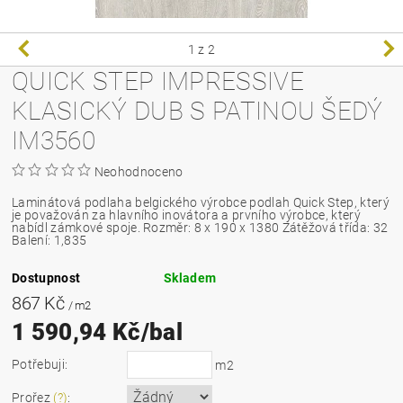
1
z 2
QUICK STEP IMPRESSIVE
KLASICKÝ DUB S PATINOU ŠEDÝ
IM3560
Neohodnoceno
Laminátová podlaha belgického výrobce podlah Quick Step, který
je považován za hlavního inovátora a prvního výrobce, který
nabídl zámkové spoje.
Rozměr: 8 x 190 x 1380 Zátěžová třída: 32
Balení: 1,835
Dostupnost
Skladem
867 Kč
/ m2
1 590,94 Kč/bal
Potřebuji:
m2
Prořez
(?)
: