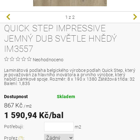
1
z 2
QUICK STEP IMPRESSIVE
JEMNÝ DUB SVĚTLE HNĚDÝ
IM3557
Neohodnoceno
Laminátová podlaha belgického výrobce podlah Quick Step, který
je považován za hlavního inovátora a prvního výrobce, který
nabídl zámkové spoje.
Rozměr: 8 x 190 x 1380 Zátěžová třída: 32
Balení: 1,835
Dostupnost
Skladem
867 Kč
/ m2
1 590,94 Kč/bal
Potřebuji:
m2
Prořez
(?)
: