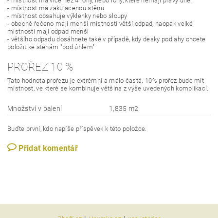
- místnost má více než 4 rohy, nebo rohy, které nemají pravý úhel
- místnost má zakulacenou stěnu
- místnost obsahuje výklenky nebo sloupy
- obecně řečeno mají menší místnosti větší odpad, naopak velké
místnosti mají odpad menší
- většího odpadu dosáhnete také v případě, kdy desky podlahy chcete
položit ke stěnám "pod úhlem"
PROŘEZ 10 %
Tato hodnota prořezu je extrémní a málo častá. 10% prořez bude mít
místnost, ve které se kombinuje většina z výše uvedených komplikací.
Množství v balení
1,835 m2
Buďte první, kdo napíše příspěvek k této položce.
Přidat komentář