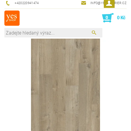
+420220941474
INFO@YESINTERIER.CZ
0
0 Kč