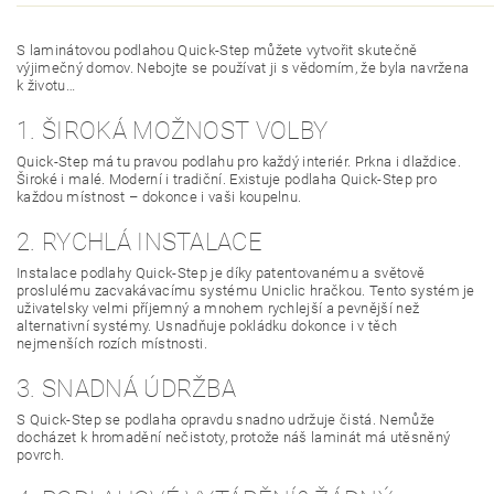
S laminátovou podlahou Quick-Step můžete vytvořit skutečně
výjimečný domov. Nebojte se používat ji s vědomím, že byla navržena
k životu…
1. ŠIROKÁ MOŽNOST VOLBY
Quick-Step má tu pravou podlahu pro každý interiér. Prkna i dlaždice.
Široké i malé. Moderní i tradiční. Existuje podlaha Quick-Step pro
každou místnost – dokonce i vaši koupelnu.
2. RYCHLÁ INSTALACE
Instalace podlahy Quick-Step je díky patentovanému a světově
proslulému zacvakávacímu systému Uniclic hračkou. Tento systém je
uživatelsky velmi příjemný a mnohem rychlejší a pevnější než
alternativní systémy. Usnadňuje pokládku dokonce i v těch
nejmenších rozích místnosti.
3. SNADNÁ ÚDRŽBA
S Quick-Step se podlaha opravdu snadno udržuje čistá. Nemůže
docházet k hromadění nečistoty, protože náš laminát má utěsněný
povrch.