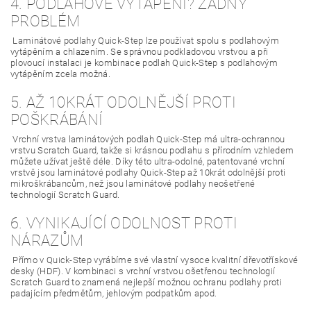
4. PODLAHOVÉ VYTÁPĚNÍ? ŽÁDNÝ
PROBLÉM
Laminátové podlahy Quick-Step lze používat spolu s podlahovým
vytápěním a chlazením. Se správnou podkladovou vrstvou a při
plovoucí instalaci je kombinace podlah Quick-Step s podlahovým
vytápěním zcela možná.
5. AŽ 10KRÁT ODOLNĚJŠÍ PROTI
POŠKRÁBÁNÍ
Vrchní vrstva laminátových podlah Quick-Step má ultra-ochrannou
vrstvu Scratch Guard, takže si krásnou podlahu s přírodním vzhledem
můžete užívat ještě déle. Díky této ultra-odolné, patentované vrchní
vrstvě jsou laminátové podlahy Quick-Step až 10krát odolnější proti
mikroškrábancům, než jsou laminátové podlahy neošetřené
technologií Scratch Guard.
6. VYNIKAJÍCÍ ODOLNOST PROTI
NÁRAZŮM
Přímo v Quick-Step vyrábíme své vlastní vysoce kvalitní dřevotřískové
desky (HDF). V kombinaci s vrchní vrstvou ošetřenou technologií
Scratch Guard to znamená nejlepší možnou ochranu podlahy proti
padajícím předmětům, jehlovým podpatkům apod.