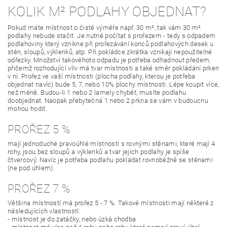
KOLIK M² PODLAHY OBJEDNAT?
Pokud máte místnost o čisté výměře např. 30 m², tak vám 30 m²
podlahy nebude stačit. Je nutné počítat s prořezem - tedy s odpadem
podlahoviny který vznikne při prořezávání konců podlahových desek u
stěn, sloupů, výklenků, atp. Při pokládce zkrátka vznikají nepoužitelné
odřezky. Množství takovéhoto odpadu je potřeba odhadnout předem,
přičemž rozhodující vliv má tvar místnosti a také směr pokládání prken
v ní. Prořez ve vaší místnosti (plocha podlahy, kterou je potřeba
objednat navíc) bude 5, 7, nebo 10% plochy místnosti. Lépe koupit více,
než méně. Budou-li 1 nebo 2 lamely chybět, musíte podlahu
doobjednat. Naopak přebytečná 1 nebo 2 prkna se vám v budoucnu
mohou hodit.
PROŘEZ 5 %
mají jednoduché pravoúhlé místnosti s rovnými stěnami, které mají 4
rohy, jsou bez sloupů a výklenků a tvar jejich podlahy je spíše
čtvercový. Navíc je potřeba podlahu pokládat rovnoběžně se stěnami
(ne pod úhlem).
PROŘEZ 7 %
Většina místností má prořez 5 - 7 %. Takové místnosti mají některé z
následujících vlastností:
- místnost je do zatáčky, nebo úzká chodba