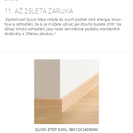
11. AŽ 25LETÁ ZÁRUKA
Společnost Quick-Step vkládá do svých podlah tolik energie, know-
how a odhodlání, že si je můžete užívat, jak dlouho budete chtít. Na
důkaz tohoto odhodlání jsou naše laminátové podlahy standardně
dodávány s 25letou zárukou.*
QUICK STEP SOKL 58X12X2400MM