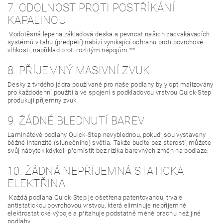
7. ODOLNOST PROTI POSTŘÍKÁNÍ
KAPALINOU
Vodotěsná lepená základová deska a pevnost našich zacvakávacích
systémů v tahu (předpětí) nabízí vynikající ochranu proti povrchové
vlhkosti, například proti rozlitým nápojům.**
8. PŘÍJEMNÝ MASIVNÍ ZVUK
Desky z tvrdého jádra používané pro naše podlahy byly optimalizovány
pro každodenní použití a ve spojení s podkladovou vrstvou Quick-Step
produkují příjemný zvuk.
9. ŽÁDNÉ BLEDNUTÍ BAREV
Laminátové podlahy Quick-Step nevyblednou, pokud jsou vystaveny
běžné intenzitě (slunečního) světla. Takže buďte bez starostí, můžete
svůj nábytek kdykoli přemístit bez rizika barevných změn na podlaze.
10. ŽÁDNÁ NEPŘÍJEMNÁ STATICKÁ
ELEKTŘINA
Každá podlaha Quick-Step je ošetřena patentovanou, trvale
antistatickou povrchovou vrstvou, která eliminuje nepříjemné
elektrostatické výboje a přitahuje podstatně méně prachu než jiné
podlahy.