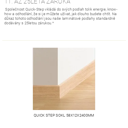
11. AŽ 25LETÁ ZÁRUKA
Společnost Quick-Step vkládá do svých podlah tolik energie, know-
how a odhodlání, že si je můžete užívat, jak dlouho budete chtít. Na
důkaz tohoto odhodlání jsou naše laminátové podlahy standardně
dodávány s 25letou zárukou.*
QUICK STEP SOKL 58X12X2400MM