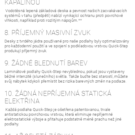
KAPALINOU
Vodotěsná lepená základová deska a pevnost našich zacvakávacích
systémů v tahu (předpětí) nabízí vynikající ochranu proti povrchové
vlhkosti, například proti rozlitým nápojům.**
8. PŘÍJEMNÝ MASIVNÍ ZVUK
Desky z tvrdého jádra používané pro naše podlahy byly optimalizovány
pro každodenní použití a ve spojení s podkladovou vrstvou Quick-Step
produkují příjemný zvuk.
9. ŽÁDNÉ BLEDNUTÍ BAREV
Laminátové podlahy Quick-Step nevyblednou, pokud jsou vystaveny
běžné intenzitě (slunečního) světla. Takže buďte bez starostí, můžete
svůj nábytek kdykoli přemístit bez rizika barevných změn na podlaze.
10. ŽÁDNÁ NEPŘÍJEMNÁ STATICKÁ
ELEKTŘINA
Každá podlaha Quick-Step je ošetřena patentovanou, trvale
antistatickou povrchovou vrstvou, která eliminuje nepříjemné
elektrostatické výboje a přitahuje podstatně méně prachu než jiné
podlahy.