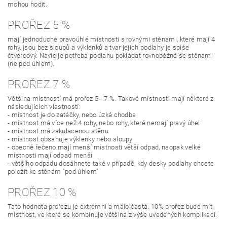
mohou hodit.
PROŘEZ 5 %
mají jednoduché pravoúhlé místnosti s rovnými stěnami, které mají 4
rohy, jsou bez sloupů a výklenků a tvar jejich podlahy je spíše
čtvercový. Navíc je potřeba podlahu pokládat rovnoběžně se stěnami
(ne pod úhlem).
PROŘEZ 7 %
Většina místností má prořez 5 - 7 %. Takové místnosti mají některé z
následujících vlastností:
- místnost je do zatáčky, nebo úzká chodba
- místnost má více než 4 rohy, nebo rohy, které nemají pravý úhel
- místnost má zakulacenou stěnu
- místnost obsahuje výklenky nebo sloupy
- obecně řečeno mají menší místnosti větší odpad, naopak velké
místnosti mají odpad menší
- většího odpadu dosáhnete také v případě, kdy desky podlahy chcete
položit ke stěnám "pod úhlem"
PROŘEZ 10 %
Tato hodnota prořezu je extrémní a málo častá. 10% prořez bude mít
místnost, ve které se kombinuje většina z výše uvedených komplikací.