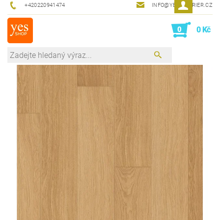
+420220941474
INFO@YESINTERIER.CZ
0
0 Kč