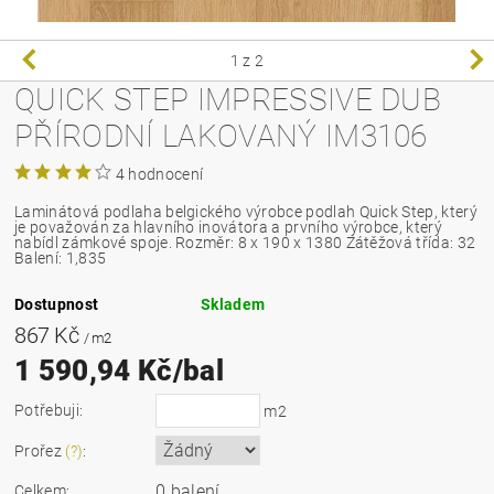
1
z 2
QUICK STEP IMPRESSIVE DUB
PŘÍRODNÍ LAKOVANÝ IM3106
4 hodnocení
Laminátová podlaha belgického výrobce podlah Quick Step, který
je považován za hlavního inovátora a prvního výrobce, který
nabídl zámkové spoje.
Rozměr: 8 x 190 x 1380 Zátěžová třída: 32
Balení: 1,835
Dostupnost
Skladem
867 Kč
/ m2
1 590,94 Kč/bal
Potřebuji:
m2
Prořez
(?)
:
0 balení
Celkem: