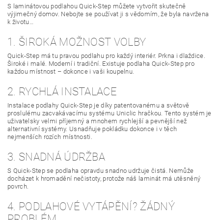
S laminátovou podlahou Quick-Step můžete vytvořit skutečně
výjimečný domov. Nebojte se používat ji s vědomím, že byla navržena
k životu…
1. ŠIROKÁ MOŽNOST VOLBY
Quick-Step má tu pravou podlahu pro každý interiér. Prkna i dlaždice.
Široké i malé. Moderní i tradiční. Existuje podlaha Quick-Step pro
každou místnost – dokonce i vaši koupelnu.
2. RYCHLÁ INSTALACE
Instalace podlahy Quick-Step je díky patentovanému a světově
proslulému zacvakávacímu systému Uniclic hračkou. Tento systém je
uživatelsky velmi příjemný a mnohem rychlejší a pevnější než
alternativní systémy. Usnadňuje pokládku dokonce i v těch
nejmenších rozích místnosti.
3. SNADNÁ ÚDRŽBA
S Quick-Step se podlaha opravdu snadno udržuje čistá. Nemůže
docházet k hromadění nečistoty, protože náš laminát má utěsněný
povrch.
4. PODLAHOVÉ VYTÁPĚNÍ? ŽÁDNÝ
PROBLÉM