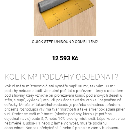
QUICK STEP UNISOUND COMBI, 15M2
12 593 Kč
KOLIK M² PODLAHY OBJEDNAT?
Pokud máte místnost o čisté výměře např. 30 m², tak vám 30 m²
podlahy nebude stačit. Je nutné počítat s prořezem - tedy s odpadem
podlahoviny který vznikne při prořezávání konců podlahových desek u
stěn, sloupů, výklenků, atp. Při pokládce zkrátka vznikají nepoužitelné
odřezky. Množství takovéhoto odpadu je potřeba odhadnout předem,
přičemž rozhodující vliv má tvar místnosti a také směr pokládání prken
v ní. Prořez ve vaší místnosti (plocha podlahy, kterou je potřeba
objednat navíc) bude 5, 7, nebo 10% plochy místnosti. Lépe koupit více,
než méně. Budou-li 1 nebo 2 lamely chybět, musíte podlahu
doobjednat. Naopak přebytečná 1 nebo 2 prkna se vám v budoucnu