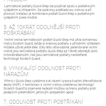
Laminátové podlahy Quick-Step lze používat spolu s podlahovým
vytápěním a chlazením. Se správnou podkladovou vrstvou a při
plovoucí instalaci je kombinace podlah Quick-Step s podlahovým
vytápěním zcela možná.
5. AŽ 10KRÁT ODOLNĚJŠÍ PROTI
POŠKRÁBÁNÍ
Vrchní vrstva laminátových podlah Quick-Step má ultra-ochrannou
vrstvu Scratch Guard, takže si krásnou podlahu s přírodním vzhledem
můžete užívat ještě déle. Díky této ultra-odolné, patentované vrchní
vrstvě jsou laminátové podlahy Quick-Step až 10krát odolnější proti
mikroškrábancům, než jsou laminátové podlahy neošetřené
technologií Scratch Guard.
6. VYNIKAJÍCÍ ODOLNOST PROTI
NÁRAZŮM
Přímo v Quick-Step vyrábíme své vlastní vysoce kvalitní dřevotřískové
desky (HDF). V kombinaci s vrchní vrstvou ošetřenou technologií
Scratch Guard to znamená nejlepší možnou ochranu podlahy proti
padajícím předmětům, jehlovým podpatkům apod.
7. ODOLNOST PROTI POSTŘÍKÁNÍ