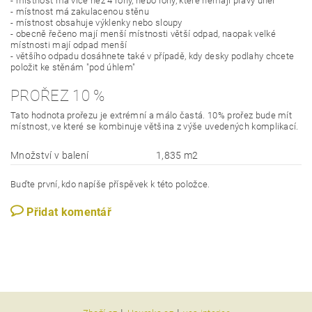
- místnost má více než 4 rohy, nebo rohy, které nemají pravý úhel
- místnost má zakulacenou stěnu
- místnost obsahuje výklenky nebo sloupy
- obecně řečeno mají menší místnosti větší odpad, naopak velké
místnosti mají odpad menší
- většího odpadu dosáhnete také v případě, kdy desky podlahy chcete
položit ke stěnám "pod úhlem"
PROŘEZ 10 %
Tato hodnota prořezu je extrémní a málo častá. 10% prořez bude mít
místnost, ve které se kombinuje většina z výše uvedených komplikací.
Množství v balení
1,835 m2
Buďte první, kdo napíše příspěvek k této položce.
Přidat komentář