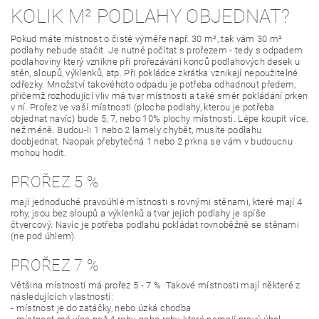
KOLIK M² PODLAHY OBJEDNAT?
Pokud máte místnost o čisté výměře např. 30 m², tak vám 30 m²
podlahy nebude stačit. Je nutné počítat s prořezem - tedy s odpadem
podlahoviny který vznikne při prořezávání konců podlahových desek u
stěn, sloupů, výklenků, atp. Při pokládce zkrátka vznikají nepoužitelné
odřezky. Množství takovéhoto odpadu je potřeba odhadnout předem,
přičemž rozhodující vliv má tvar místnosti a také směr pokládání prken
v ní. Prořez ve vaší místnosti (plocha podlahy, kterou je potřeba
objednat navíc) bude 5, 7, nebo 10% plochy místnosti. Lépe koupit více,
než méně. Budou-li 1 nebo 2 lamely chybět, musíte podlahu
doobjednat. Naopak přebytečná 1 nebo 2 prkna se vám v budoucnu
mohou hodit.
PROŘEZ 5 %
mají jednoduché pravoúhlé místnosti s rovnými stěnami, které mají 4
rohy, jsou bez sloupů a výklenků a tvar jejich podlahy je spíše
čtvercový. Navíc je potřeba podlahu pokládat rovnoběžně se stěnami
(ne pod úhlem).
PROŘEZ 7 %
Většina místností má prořez 5 - 7 %. Takové místnosti mají některé z
následujících vlastností:
- místnost je do zatáčky, nebo úzká chodba