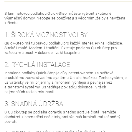
S laminátovou podlahou Quick-Step můžete vytvořit skutečně
výjimečný domov. Nebojte se používat ji s vědomím, že byla navržena
k životu…
1. ŠIROKÁ MOŽNOST VOLBY
Quick-Step má tu pravou podlahu pro každý interiér. Prkna i dlaždice.
Široké i malé. Moderní i tradiční. Existuje podlaha Quick-Step pro
každou místnost – dokonce i vaši koupelnu.
2. RYCHLÁ INSTALACE
Instalace podlahy Quick-Step je díky patentovanému a světově
proslulému zacvakávacímu systému Uniclic hračkou. Tento systém je
uživatelsky velmi příjemný a mnohem rychlejší a pevnější než
alternativní systémy. Usnadňuje pokládku dokonce i v těch
nejmenších rozích místnosti.
3. SNADNÁ ÚDRŽBA
S Quick-Step se podlaha opravdu snadno udržuje čistá. Nemůže
docházet k hromadění nečistoty, protože náš laminát má utěsněný
povrch.