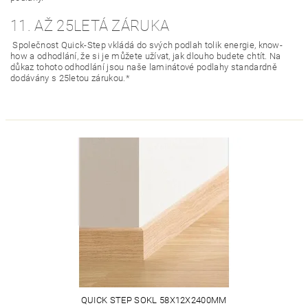
11. AŽ 25LETÁ ZÁRUKA
Společnost Quick-Step vkládá do svých podlah tolik energie, know-
how a odhodlání, že si je můžete užívat, jak dlouho budete chtít. Na
důkaz tohoto odhodlání jsou naše laminátové podlahy standardně
dodávány s 25letou zárukou.*
QUICK STEP SOKL 58X12X2400MM