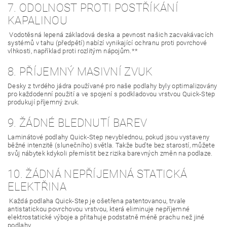
7. ODOLNOST PROTI POSTŘÍKÁNÍ
KAPALINOU
Vodotěsná lepená základová deska a pevnost našich zacvakávacích
systémů v tahu (předpětí) nabízí vynikající ochranu proti povrchové
vlhkosti, například proti rozlitým nápojům.**
8. PŘÍJEMNÝ MASIVNÍ ZVUK
Desky z tvrdého jádra používané pro naše podlahy byly optimalizovány
pro každodenní použití a ve spojení s podkladovou vrstvou Quick-Step
produkují příjemný zvuk.
9. ŽÁDNÉ BLEDNUTÍ BAREV
Laminátové podlahy Quick-Step nevyblednou, pokud jsou vystaveny
běžné intenzitě (slunečního) světla. Takže buďte bez starostí, můžete
svůj nábytek kdykoli přemístit bez rizika barevných změn na podlaze.
10. ŽÁDNÁ NEPŘÍJEMNÁ STATICKÁ
ELEKTŘINA
Každá podlaha Quick-Step je ošetřena patentovanou, trvale
antistatickou povrchovou vrstvou, která eliminuje nepříjemné
elektrostatické výboje a přitahuje podstatně méně prachu než jiné
podlahy.