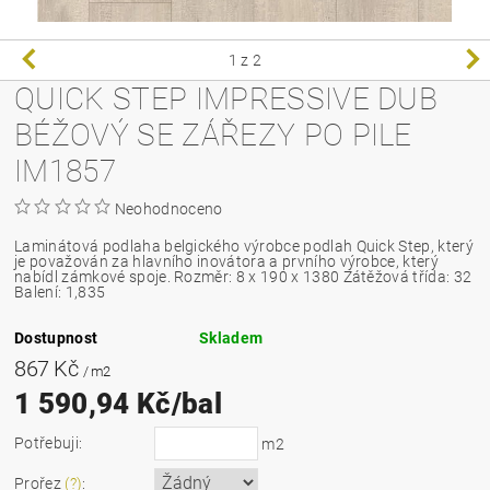
1
z 2
QUICK STEP IMPRESSIVE DUB
BÉŽOVÝ SE ZÁŘEZY PO PILE
IM1857
Neohodnoceno
Laminátová podlaha belgického výrobce podlah Quick Step, který
je považován za hlavního inovátora a prvního výrobce, který
nabídl zámkové spoje.
Rozměr: 8 x 190 x 1380 Zátěžová třída: 32
Balení: 1,835
Dostupnost
Skladem
867 Kč
/ m2
1 590,94 Kč/bal
Potřebuji:
m2
Prořez
(?)
: