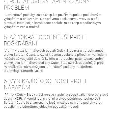
4. PODLAHOVÉ VYTÁPĚNÍ? ŽÁDNÝ
PROBLÉM
Laminátové podlahy Quick-Step lze používat spolu s podlahovým
vytápěním a chlazením. Se správnou podkladovou vrstvou a při
plovoucí instalaci je kombinace podlah Quick-Step s podlahovým
vytápěním zcela možná.
5. AŽ 10KRÁT ODOLNĚJŠÍ PROTI
POŠKRÁBÁNÍ
Vrchní vrstva laminátových podlah Quick-Step má ultra-ochrannou
vrstvu Scratch Guard, takže si krásnou podlahu s přírodním vzhledem
můžete užívat ještě déle. Díky této ultra-odolné, patentované vrchní
vrstvě jsou laminátové podlahy Quick-Step až 10krát odolnější proti
mikroškrábancům, než jsou laminátové podlahy neošetřené
technologií Scratch Guard.
6. VYNIKAJÍCÍ ODOLNOST PROTI
NÁRAZŮM
Přímo v Quick-Step vyrábíme své vlastní vysoce kvalitní dřevotřískové
desky (HDF). V kombinaci s vrchní vrstvou ošetřenou technologií
Scratch Guard to znamená nejlepší možnou ochranu podlahy proti
padajícím předmětům, jehlovým podpatkům apod.