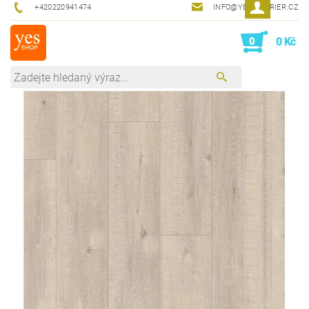
+420220941474
INFO@YESINTERIER.CZ
0
0 Kč