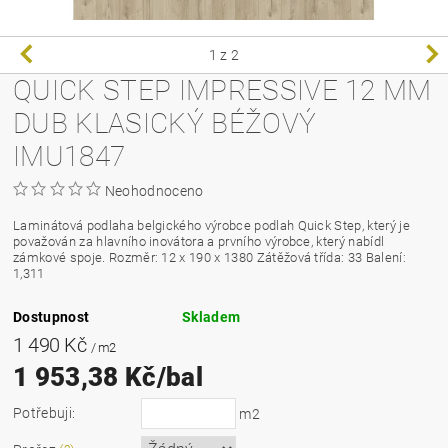
1
z 2
QUICK STEP IMPRESSIVE 12 MM
DUB KLASICKÝ BÉŽOVÝ
IMU1847
Neohodnoceno
Laminátová podlaha belgického výrobce podlah Quick Step, který je
považován za hlavního inovátora a prvního výrobce, který nabídl
zámkové spoje.
Rozměr: 12 x 190 x 1380 Zátěžová třída: 33 Balení:
1,311
Dostupnost
Skladem
1 490 Kč
/ m2
1 953,38 Kč/bal
Potřebuji:
m2