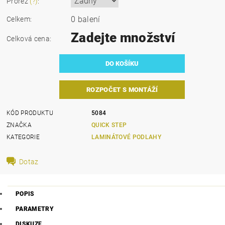
Prořez
(?)
:
0 balení
Celkem:
Zadejte množství
Celková cena:
ROZPOČET S MONTÁŽÍ
KÓD PRODUKTU
5084
ZNAČKA
QUICK STEP
KATEGORIE
LAMINÁTOVÉ PODLAHY
Dotaz
POPIS
PARAMETRY
DISKUZE