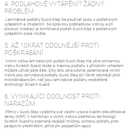
4. PODLAHOVÉ VYTÁPĚNÍ? ŽÁDNÝ
PROBLÉM
Laminátové podlahy Quick-Step lze používat spolu s podlahovým
vytápěním a chlazením. Se správnou podkladovou vrstvou a při
plovoucí instalaci je kombinace podlah Quick-Step s podlahovým
vytápěním zcela možná.
5. AŽ 10KRÁT ODOLNĚJŠÍ PROTI
POŠKRÁBÁNÍ
Vrchní vrstva laminátových podlah Quick-Step má ultra-ochrannou
vrstvu Scratch Guard, takže si krásnou podlahu s přírodním vzhledem
můžete užívat ještě déle. Díky této ultra-odolné, patentované vrchní
vrstvě jsou laminátové podlahy Quick-Step až 10krát odolnější proti
mikroškrábancům, než jsou laminátové podlahy neošetřené
technologií Scratch Guard.
6. VYNIKAJÍCÍ ODOLNOST PROTI
NÁRAZŮM
Přímo v Quick-Step vyrábíme své vlastní vysoce kvalitní dřevotřískové
desky (HDF). V kombinaci s vrchní vrstvou ošetřenou technologií
Scratch Guard to znamená nejlepší možnou ochranu podlahy proti
padajícím předmětům, jehlovým podpatkům apod.