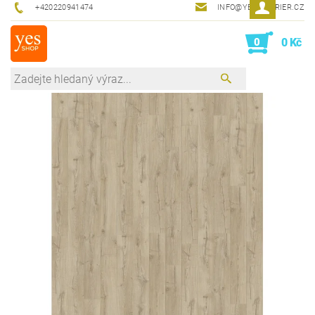
+420220941474
INFO@YESINTERIER.CZ
0
0 Kč