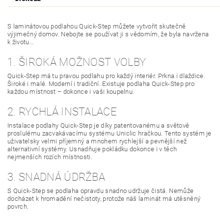
S laminátovou podlahou Quick-Step můžete vytvořit skutečně
výjimečný domov. Nebojte se používat ji s vědomím, že byla navržena
k životu…
1. ŠIROKÁ MOŽNOST VOLBY
Quick-Step má tu pravou podlahu pro každý interiér. Prkna i dlaždice.
Široké i malé. Moderní i tradiční. Existuje podlaha Quick-Step pro
každou místnost – dokonce i vaši koupelnu.
2. RYCHLÁ INSTALACE
Instalace podlahy Quick-Step je díky patentovanému a světově
proslulému zacvakávacímu systému Uniclic hračkou. Tento systém je
uživatelsky velmi příjemný a mnohem rychlejší a pevnější než
alternativní systémy. Usnadňuje pokládku dokonce i v těch
nejmenších rozích místnosti.
3. SNADNÁ ÚDRŽBA
S Quick-Step se podlaha opravdu snadno udržuje čistá. Nemůže
docházet k hromadění nečistoty, protože náš laminát má utěsněný
povrch.