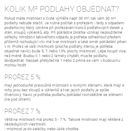
KOLIK M² PODLAHY OBJEDNAT?
Pokud máte místnost o čisté výměře např. 30 m², tak vám 30 m²
podlahy nebude stačit. Je nutné počítat s prořezem - tedy s odpadem
podlahoviny který vznikne při prořezávání konců podlahových desek u
stěn, sloupů, výklenků, atp. Při pokládce zkrátka vznikají nepoužitelné
odřezky. Množství takovéhoto odpadu je potřeba odhadnout předem,
přičemž rozhodující vliv má tvar místnosti a také směr pokládání prken
v ní. Prořez ve vaší místnosti (plocha podlahy, kterou je potřeba
objednat navíc) bude 5, 7, nebo 10% plochy místnosti. Lépe koupit více,
než méně. Budou-li 1 nebo 2 lamely chybět, musíte podlahu
doobjednat. Naopak přebytečná 1 nebo 2 prkna se vám v budoucnu
mohou hodit.
PROŘEZ 5 %
mají jednoduché pravoúhlé místnosti s rovnými stěnami, které mají 4
rohy, jsou bez sloupů a výklenků a tvar jejich podlahy je spíše
čtvercový. Navíc je potřeba podlahu pokládat rovnoběžně se stěnami
(ne pod úhlem).
PROŘEZ 7 %
Většina místností má prořez 5 - 7 %. Takové místnosti mají některé z
následujících vlastností:
- místnost je do zatáčky, nebo úzká chodba