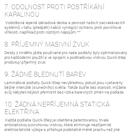
7. ODOLNOST PROTI POSTŘÍKÁNÍ
KAPALINOU
Vodotěsná lepená základová deska a pevnost našich zacvakávacích
systémů v tahu (předpětí) nabízí vynikající ochranu proti povrchové
vlhkosti, například proti rozlitým nápojům.**
8. PŘÍJEMNÝ MASIVNÍ ZVUK
Desky z tvrdého jádra používané pro naše podlahy byly optimalizovány
pro každodenní použití a ve spojení s podkladovou vrstvou Quick-Step
produkují příjemný zvuk.
9. ŽÁDNÉ BLEDNUTÍ BAREV
Laminátové podlahy Quick-Step nevyblednou, pokud jsou vystaveny
běžné intenzitě (slunečního) světla. Takže buďte bez starostí, můžete
svůj nábytek kdykoli přemístit bez rizika barevných změn na podlaze.
10. ŽÁDNÁ NEPŘÍJEMNÁ STATICKÁ
ELEKTŘINA
Každá podlaha Quick-Step je ošetřena patentovanou, trvale
antistatickou povrchovou vrstvou, která eliminuje nepříjemné
elektrostatické výboje a přitahuje podstatně méně prachu než jiné