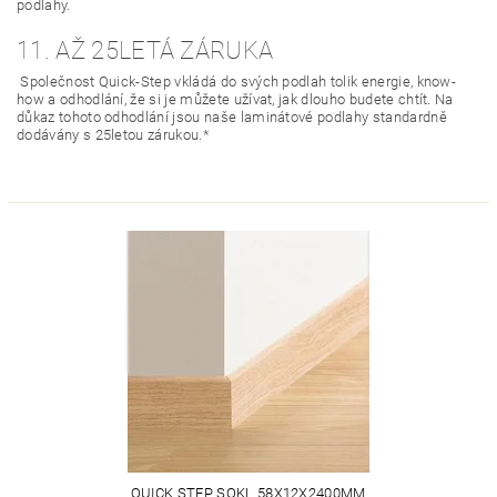
podlahy.
11. AŽ 25LETÁ ZÁRUKA
Společnost Quick-Step vkládá do svých podlah tolik energie, know-
how a odhodlání, že si je můžete užívat, jak dlouho budete chtít. Na
důkaz tohoto odhodlání jsou naše laminátové podlahy standardně
dodávány s 25letou zárukou.*
QUICK STEP SOKL 58X12X2400MM