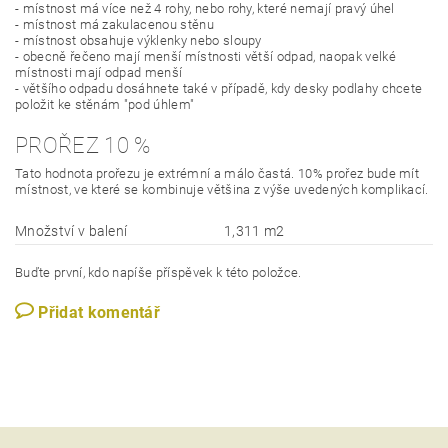
- místnost má více než 4 rohy, nebo rohy, které nemají pravý úhel
- místnost má zakulacenou stěnu
- místnost obsahuje výklenky nebo sloupy
- obecně řečeno mají menší místnosti větší odpad, naopak velké
místnosti mají odpad menší
- většího odpadu dosáhnete také v případě, kdy desky podlahy chcete
položit ke stěnám "pod úhlem"
PROŘEZ 10 %
Tato hodnota prořezu je extrémní a málo častá. 10% prořez bude mít
místnost, ve které se kombinuje většina z výše uvedených komplikací.
Množství v balení
1,311 m2
Buďte první, kdo napíše příspěvek k této položce.
Přidat komentář