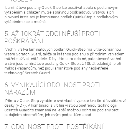
Laminátové podlahy Quick-Step lze používat spolu s podlahovým
vytápěním a chlazením. Se správnou podkladovou vrstvou a při
plovoucí instalaci je kombinace podlah Quick-Step s podlahovým
vytápěním zcela možná.
5. AŽ 10KRÁT ODOLNĚJŠÍ PROTI
POŠKRÁBÁNÍ
Vrchní vrstva laminátových podlah Quick-Step má ultra-ochrannou
vrstvu Scratch Guard, takže si krásnou podlahu s přírodním vzhledem
můžete užívat ještě déle. Díky této ultra-odolné, patentované vrchní
vrstvě jsou laminátové podlahy Quick-Step až 10krát odolnější proti
mikroškrábancům, než jsou laminátové podlahy neošetřené
technologií Scratch Guard.
6. VYNIKAJÍCÍ ODOLNOST PROTI
NÁRAZŮM
Přímo v Quick-Step vyrábíme své vlastní vysoce kvalitní dřevotřískové
desky (HDF). V kombinaci s vrchní vrstvou ošetřenou technologií
Scratch Guard to znamená nejlepší možnou ochranu podlahy proti
padajícím předmětům, jehlovým podpatkům apod.
7. ODOLNOST PROTI POSTŘÍKÁNÍ