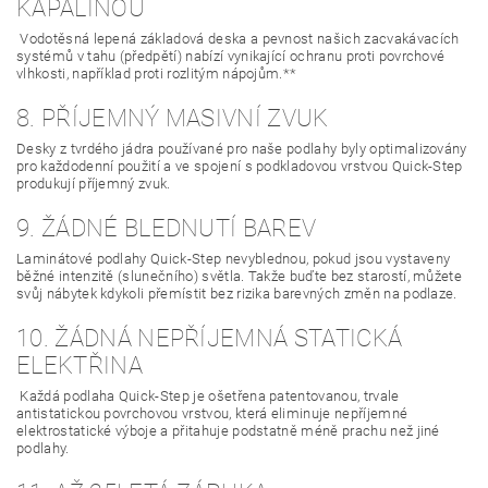
KAPALINOU
Vodotěsná lepená základová deska a pevnost našich zacvakávacích
systémů v tahu (předpětí) nabízí vynikající ochranu proti povrchové
vlhkosti, například proti rozlitým nápojům.**
8. PŘÍJEMNÝ MASIVNÍ ZVUK
Desky z tvrdého jádra používané pro naše podlahy byly optimalizovány
pro každodenní použití a ve spojení s podkladovou vrstvou Quick-Step
produkují příjemný zvuk.
9. ŽÁDNÉ BLEDNUTÍ BAREV
Laminátové podlahy Quick-Step nevyblednou, pokud jsou vystaveny
běžné intenzitě (slunečního) světla. Takže buďte bez starostí, můžete
svůj nábytek kdykoli přemístit bez rizika barevných změn na podlaze.
10. ŽÁDNÁ NEPŘÍJEMNÁ STATICKÁ
ELEKTŘINA
Každá podlaha Quick-Step je ošetřena patentovanou, trvale
antistatickou povrchovou vrstvou, která eliminuje nepříjemné
elektrostatické výboje a přitahuje podstatně méně prachu než jiné
podlahy.