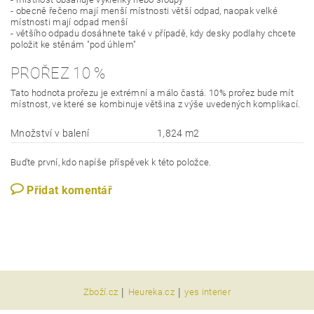
- obecně řečeno mají menší místnosti větší odpad, naopak velké
místnosti mají odpad menší
- většího odpadu dosáhnete také v případě, kdy desky podlahy chcete
položit ke stěnám "pod úhlem"
PROŘEZ 10 %
Tato hodnota prořezu je extrémní a málo častá. 10% prořez bude mít
místnost, ve které se kombinuje většina z výše uvedených komplikací.
Množství v balení
1,824 m2
Buďte první, kdo napíše příspěvek k této položce.
Přidat komentář
|
|
Zboží.cz
Heureka.cz
yes interier