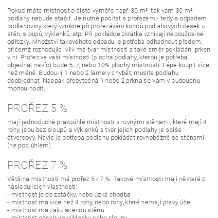
Pokud máte místnost o čisté výměře např. 30 m², tak vám 30 m²
podlahy nebude stačit. Je nutné počítat s prořezem - tedy s odpadem
podlahoviny který vznikne při prořezávání konců podlahových desek u
stěn, sloupů, výklenků, atp. Při pokládce zkrátka vznikají nepoužitelné
odřezky. Množství takovéhoto odpadu je potřeba odhadnout předem,
přičemž rozhodující vliv má tvar místnosti a také směr pokládání prken
v ní. Prořez ve vaší místnosti (plocha podlahy, kterou je potřeba
objednat navíc) bude 5, 7, nebo 10% plochy místnosti. Lépe koupit více,
než méně. Budou-li 1 nebo 2 lamely chybět, musíte podlahu
doobjednat. Naopak přebytečná 1 nebo 2 prkna se vám v budoucnu
mohou hodit.
PROŘEZ 5 %
mají jednoduché pravoúhlé místnosti s rovnými stěnami, které mají 4
rohy, jsou bez sloupů a výklenků a tvar jejich podlahy je spíše
čtvercový. Navíc je potřeba podlahu pokládat rovnoběžně se stěnami
(ne pod úhlem).
PROŘEZ 7 %
Většina místností má prořez 5 - 7 %. Takové místnosti mají některé z
následujících vlastností:
- místnost je do zatáčky, nebo úzká chodba
- místnost má více než 4 rohy, nebo rohy, které nemají pravý úhel
- místnost má zakulacenou stěnu
- místnost obsahuje výklenky nebo sloupy