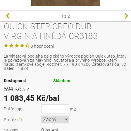
1
z 2
QUICK STEP CREO DUB
VIRGINIA HNĚDÁ CR3183
3 hodnocení
Laminátová podlaha belgického výrobce podlah Quick Step, který
je považován za hlavního inovátora a prvního výrobce, který
nabídl zámkové spoje.
Rozměr: 7 x 190 x 1200 Zátěžová třída: 32
Balení: 1,824
Dostupnost
Skladem
594 Kč
/ m2
1 083,45 Kč/bal
Potřebuji:
m2
Prořez
(?)
:
0 balení
Celkem: