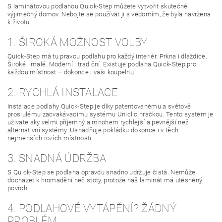
S laminátovou podlahou Quick-Step můžete vytvořit skutečně
výjimečný domov. Nebojte se používat ji s vědomím, že byla navržena
k životu…
1. ŠIROKÁ MOŽNOST VOLBY
Quick-Step má tu pravou podlahu pro každý interiér. Prkna i dlaždice.
Široké i malé. Moderní i tradiční. Existuje podlaha Quick-Step pro
každou místnost – dokonce i vaši koupelnu.
2. RYCHLÁ INSTALACE
Instalace podlahy Quick-Step je díky patentovanému a světově
proslulému zacvakávacímu systému Uniclic hračkou. Tento systém je
uživatelsky velmi příjemný a mnohem rychlejší a pevnější než
alternativní systémy. Usnadňuje pokládku dokonce i v těch
nejmenších rozích místnosti.
3. SNADNÁ ÚDRŽBA
S Quick-Step se podlaha opravdu snadno udržuje čistá. Nemůže
docházet k hromadění nečistoty, protože náš laminát má utěsněný
povrch.
4. PODLAHOVÉ VYTÁPĚNÍ? ŽÁDNÝ
PROBLÉM