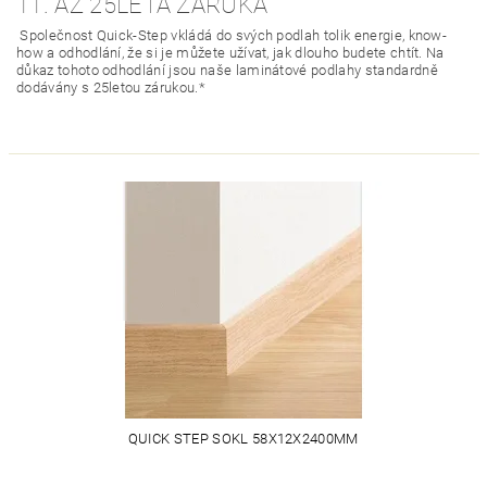
11. AŽ 25LETÁ ZÁRUKA
Společnost Quick-Step vkládá do svých podlah tolik energie, know-
how a odhodlání, že si je můžete užívat, jak dlouho budete chtít. Na
důkaz tohoto odhodlání jsou naše laminátové podlahy standardně
dodávány s 25letou zárukou.*
QUICK STEP SOKL 58X12X2400MM