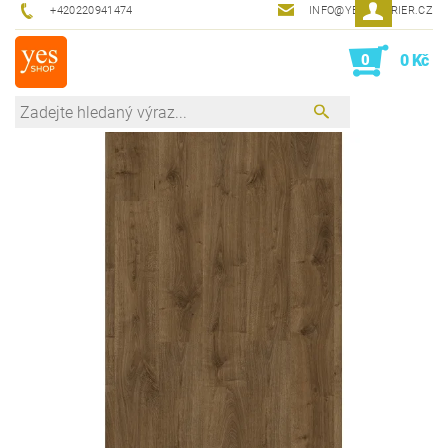
+420220941474
INFO@YESINTERIER.CZ
0
0 Kč