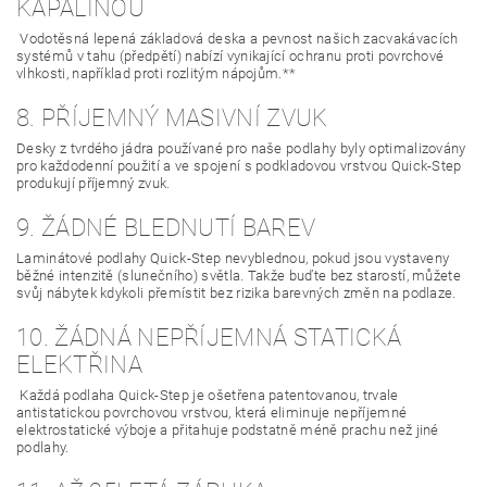
KAPALINOU
Vodotěsná lepená základová deska a pevnost našich zacvakávacích
systémů v tahu (předpětí) nabízí vynikající ochranu proti povrchové
vlhkosti, například proti rozlitým nápojům.**
8. PŘÍJEMNÝ MASIVNÍ ZVUK
Desky z tvrdého jádra používané pro naše podlahy byly optimalizovány
pro každodenní použití a ve spojení s podkladovou vrstvou Quick-Step
produkují příjemný zvuk.
9. ŽÁDNÉ BLEDNUTÍ BAREV
Laminátové podlahy Quick-Step nevyblednou, pokud jsou vystaveny
běžné intenzitě (slunečního) světla. Takže buďte bez starostí, můžete
svůj nábytek kdykoli přemístit bez rizika barevných změn na podlaze.
10. ŽÁDNÁ NEPŘÍJEMNÁ STATICKÁ
ELEKTŘINA
Každá podlaha Quick-Step je ošetřena patentovanou, trvale
antistatickou povrchovou vrstvou, která eliminuje nepříjemné
elektrostatické výboje a přitahuje podstatně méně prachu než jiné
podlahy.