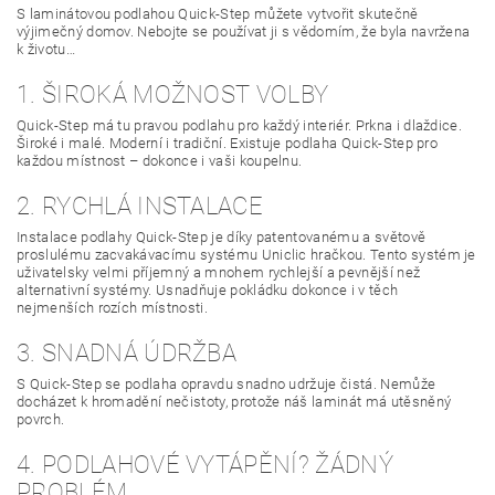
S laminátovou podlahou Quick-Step můžete vytvořit skutečně
výjimečný domov. Nebojte se používat ji s vědomím, že byla navržena
k životu…
1. ŠIROKÁ MOŽNOST VOLBY
Quick-Step má tu pravou podlahu pro každý interiér. Prkna i dlaždice.
Široké i malé. Moderní i tradiční. Existuje podlaha Quick-Step pro
každou místnost – dokonce i vaši koupelnu.
2. RYCHLÁ INSTALACE
Instalace podlahy Quick-Step je díky patentovanému a světově
proslulému zacvakávacímu systému Uniclic hračkou. Tento systém je
uživatelsky velmi příjemný a mnohem rychlejší a pevnější než
alternativní systémy. Usnadňuje pokládku dokonce i v těch
nejmenších rozích místnosti.
3. SNADNÁ ÚDRŽBA
S Quick-Step se podlaha opravdu snadno udržuje čistá. Nemůže
docházet k hromadění nečistoty, protože náš laminát má utěsněný
povrch.
4. PODLAHOVÉ VYTÁPĚNÍ? ŽÁDNÝ
PROBLÉM