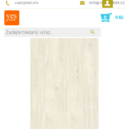
+420220941474
INFO@YESINTERIER.CZ
0
0 Kč