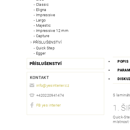
Classic
Eligna
Impressive
Largo
Majestic
Impressive 12 mm
Capture
PŘÍSLUŠENSTVÍ
Quick Step
Egger
POPIS
PŘÍSLUŠENSTVÍ
PARAM
KONTAKT
DISKU
info
@
yesinterier.cz
S laminát
+420220941474
FB yes interier
1. 
Quick-Step
místnost 