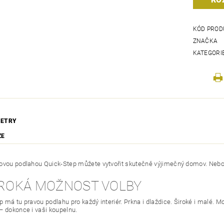
KÓD PROD
ZNAČKA
KATEGORI
ETRY
ZE
ovou podlahou Quick-Step můžete vytvořit skutečně výjimečný domov. Nebojt
ŠIROKÁ MOŽNOST VOLBY
 má tu pravou podlahu pro každý interiér. Prkna i dlaždice. Široké i malé. M
– dokonce i vaši koupelnu.