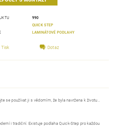
UKTU
990
QUICK STEP
E
LAMINÁTOVÉ PODLAHY
Tisk
Dotaz
e se používat ji s vědomím, že byla navržena k životu…
oderní i tradiční. Existuje podlaha Quick-Step pro každou