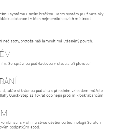
címu systému Uniclic hračkou. Tento systém je uživatelsky
kládku dokonce i v těch nejmenších rozích místnosti.
 nečistoty, protože náš laminát má utěsněný povrch.
LÉM
ím. Se správnou podkladovou vrstvou a při plovoucí
BÁNÍ
ard, takže si krásnou podlahu s přírodním vzhledem můžete
podlahy Quick-Step až 10krát odolnější proti mikroškrábancům,
ŮM
 kombinaci s vrchní vrstvou ošetřenou technologií Scratch
hlovým podpatkům apod.