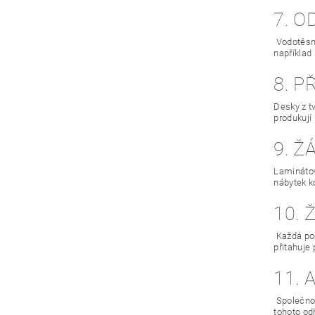
7. 
Vodotěsná
například
8. P
Desky z t
produkují
9. Ž
Laminátov
nábytek k
10.
Každá pod
přitahuje
11. 
Společnos
tohoto od