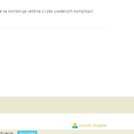
ré se kombinuje většina z výše uvedených komplikací.
Vytvořil Shoptet
užíváním.
ROZUMÍM