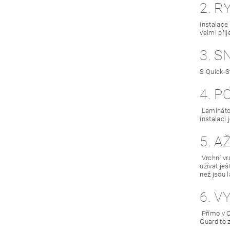
2. R
Instalace
velmi pří
3. 
S Quick-S
4. 
Laminátov
instalaci
5. A
Vrchní vr
užívat je
než jsou 
6. 
Přímo v Q
Guard to 