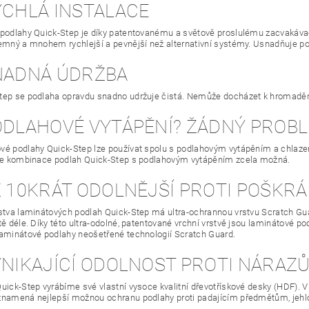
YCHLÁ INSTALACE
 podlahy Quick-Step je díky patentovanému a světově proslulému zacvakáva
jemný a mnohem rychlejší a pevnější než alternativní systémy. Usnadňuje po
SNADNÁ ÚDRŽBA
tep se podlaha opravdu snadno udržuje čistá. Nemůže docházet k hromadění
PODLAHOVÉ VYTÁPĚNÍ? ŽÁDNÝ PROB
é podlahy Quick-Step lze používat spolu s podlahovým vytápěním a chlazen
 je kombinace podlah Quick-Step s podlahovým vytápěním zcela možná.
Ž 10KRÁT ODOLNĚJŠÍ PROTI POŠKRÁ
stva laminátových podlah Quick-Step má ultra-ochrannou vrstvu Scratch Gu
ště déle. Díky této ultra-odolné, patentované vrchní vrstvě jsou laminátové 
laminátové podlahy neošetřené technologií Scratch Guard.
VYNIKAJÍCÍ ODOLNOST PROTI NÁRAZ
uick-Step vyrábíme své vlastní vysoce kvalitní dřevotřískové desky (HDF). V
znamená nejlepší možnou ochranu podlahy proti padajícím předmětům, je