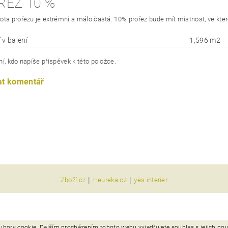
ŘEZ 10 %
ota prořezu je extrémní a málo častá. 10% prořez bude mít místnost, ve kte
 v balení
1,596 m2
í, kdo napíše příspěvek k této položce.
at komentář
|
|
Zboží.cz
Heureka.cz
yes interier
ubory cookie. Dalším procházením tohoto webu vyjadřujete souhlas s jejich po