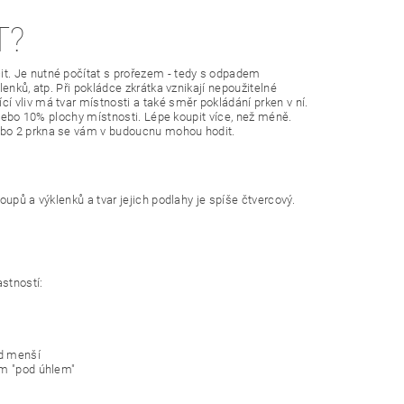
T?
t. Je nutné počítat s prořezem - tedy s odpadem
enků, atp. Při pokládce zkrátka vznikají nepoužitelné
 vliv má tvar místnosti a také směr pokládání prken v ní.
 nebo 10% plochy místnosti. Lépe koupit více, než méně.
ebo 2 prkna se vám v budoucnu mohou hodit.
upů a výklenků a tvar jejich podlahy je spíše čtvercový.
astností:
ad menší
ám "pod úhlem"