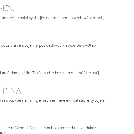
INOU
dpětí) nabízí vynikající ochranu proti povrchové vlhkosti,
 použití a ve spojení s podkladovou vrstvou Quick-Step
unečního) světla. Takže buďte bez starostí, můžete svůj
TŘINA
rstvou, která eliminuje nepříjemné elektrostatické výboje a
si je můžete užívat, jak dlouho budete chtít. Na důkaz
ou.*