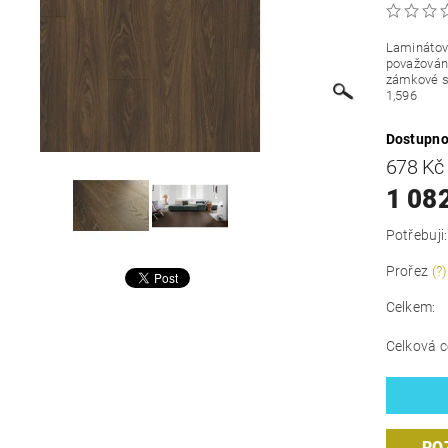
Laminátová
považován 
zámkové s
1,596
Dostupno
678 K
1 08
Potřebuji:
Prořez
(?)
Celkem:
Celková c
RO