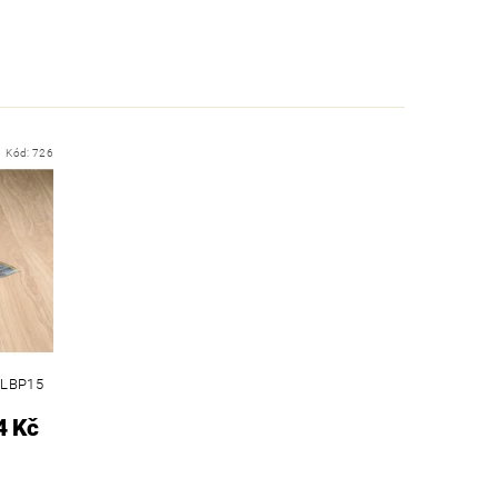
Kód:
726
DLBP15
4 Kč