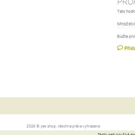
PRO
Tato hodn
Množství
Buďte prvn
Přid
2026 © yes shop, všechna práva vyhrazena
Tento web používá so