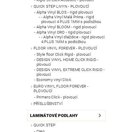
QUICK STEP LIVYN - PLOVOUCÍ
Alpha Vinyl BLOS - rigid plovoucí
- Alpha Vinyl Malá Prkna - rigid
plovoucí 4 PLUS 1MM s podložkou
Alpha Vinyl BLOOM - rigid plovoucí
Alpha Vinyl ORO - rigid plovoucí
- Alpha Vinyl dlaždice - rigid plovoucí
4 PLUS 1MM s podložkou
FLOOR VINYL FOREVER - PLOVOUCÍ
Style floor Click Rigid - plovoucí
DESIGN VINYL HOME CLICK RIGID -
plovoucí
DESIGN VINYL EXTREME CLICK RIGID -
plovoucí
Economy vinyl Click
EURO VINYL FLOOR FOREVER -
PLOVOUCÍ
Primero Click - plovoucí
PŘÍSLUŠENSTVÍ
LAMINÁTOVÉ PODLAHY
QUICK STEP
Creo