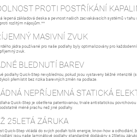
ODOLNOST PROTI POSTŘÍKÁNÍ KAPAL
 lepená základová deska a pevnost našich zacvakávacích systémů v tahu (pře
 proti rozlitým nápojům.**
ŘÍJEMNÝ MASIVNÍ ZVUK
vrdého jádra používané pro naše podlahy byly optimalizovány pro každodenní
 příjemný zvuk.
ÁDNÉ BLEDNUTÍ BAREV
é podlahy Quick-Step nevyblednou, pokud jsou vystaveny běžné intenzitě (sl
dykoli přemístit bez rizika barevných změn na podlaze.
 ŽÁDNÁ NEPŘÍJEMNÁ STATICKÁ ELEK
laha Quick-Step je ošetřena patentovanou, trvale antistatickou povrchovou v
 podstatně méně prachu než jiné podlahy.
AŽ 25LETÁ ZÁRUKA
t Quick-Step vkládá do svých podlah tolik energie, know-how a odhodlání, že 
hodlání jsou naše laminátové podlahy standardně dodávány s 25letou záruk