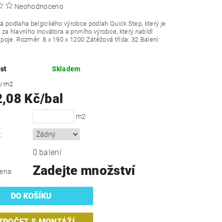
Neohodnoceno
 podlaha belgického výrobce podlah Quick Step, který je
za hlavního inovátora a prvního výrobce, který nabídl
poje.
Rozměr: 8 x 190 x 1200 Zátěžová třída: 32 Balení:
st
Skladem
č
/ m2
2,08 Kč/bal
m2
:
0 balení
Zadejte množství
ena:
ZPOČET S MONTÁŽÍ