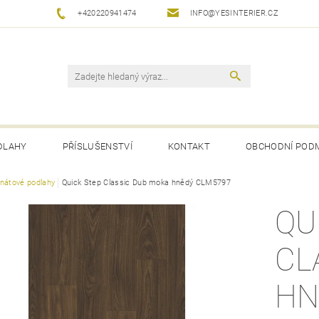
+420220941474
INFO@YESINTERIER.CZ
DLAHY
PŘÍSLUŠENSTVÍ
KONTAKT
OBCHODNÍ POD
nátové podlahy
Quick Step Classic Dub moka hnědý CLM5797
QU
CL
HN