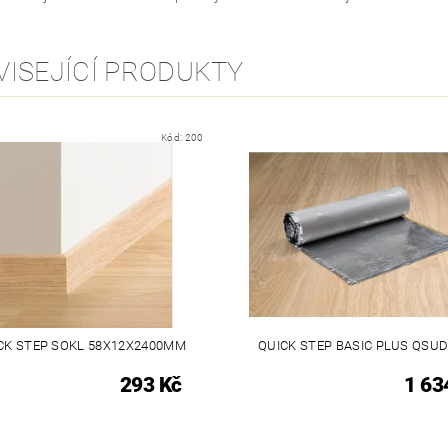
VISEJÍCÍ PRODUKTY
Kód:
200
CK STEP SOKL 58X12X2400MM
QUICK STEP BASIC PLUS QSU
293 Kč
1 63