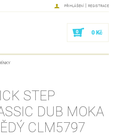
|
PŘIHLÁŠENÍ
REGISTRACE
0
0 Kč
MÍNKY
ICK STEP
ASSIC DUB MOKA
ĚDÝ CLM5797