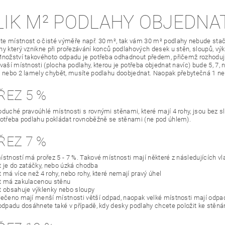
LIK M² PODLAHY OBJEDNA
e místnost o čisté výměře např. 30 m², tak vám 30 m² podlahy nebude stači
y který vznikne při prořezávání konců podlahových desek u stěn, sloupů, výkl
Množství takovéhoto odpadu je potřeba odhadnout předem, přičemž rozhodující
 vaší místnosti (plocha podlahy, kterou je potřeba objednat navíc) bude 5, 7,
1 nebo 2 lamely chybět, musíte podlahu doobjednat. Naopak přebytečná 1 n
ŘEZ 5 %
oduché pravoúhlé místnosti s rovnými stěnami, které mají 4 rohy, jsou bez slo
potřeba podlahu pokládat rovnoběžně se stěnami (ne pod úhlem).
ŘEZ 7 %
ístností má prořez 5 - 7 %. Takové místnosti mají některé z následujících vl
t je do zatáčky, nebo úzká chodba
 má více než 4 rohy, nebo rohy, které nemají pravý úhel
t má zakulacenou stěnu
t obsahuje výklenky nebo sloupy
řečeno mají menší místnosti větší odpad, naopak velké místnosti mají odp
 odpadu dosáhnete také v případě, kdy desky podlahy chcete položit ke stěn