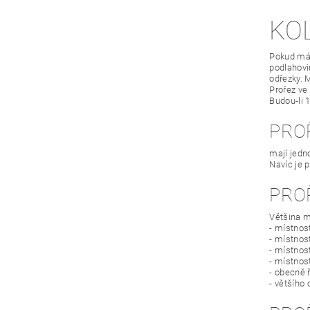
KO
Pokud mát
podlahovin
odřezky. 
Prořez ve
Budou-li 
PRO
mají jedn
Navíc je 
PRO
Většina m
- místnos
- místnost
- místnos
- místnos
- obecně 
- většího