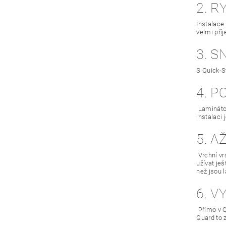
2. R
Instalace
velmi pří
3. 
S Quick-S
4. 
Laminátov
instalaci
5. A
Vrchní vr
užívat je
než jsou 
6. 
Přímo v Q
Guard to 