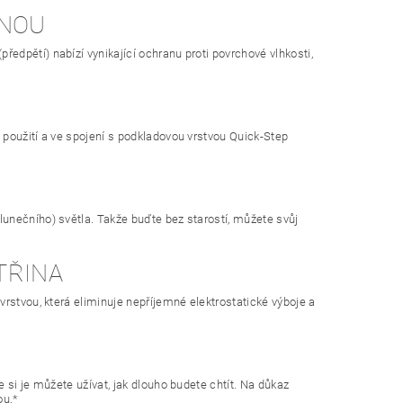
INOU
dpětí) nabízí vynikající ochranu proti povrchové vlhkosti,
 použití a ve spojení s podkladovou vrstvou Quick-Step
unečního) světla. Takže buďte bez starostí, můžete svůj
TŘINA
rstvou, která eliminuje nepříjemné elektrostatické výboje a
si je můžete užívat, jak dlouho budete chtít. Na důkaz
ou.*