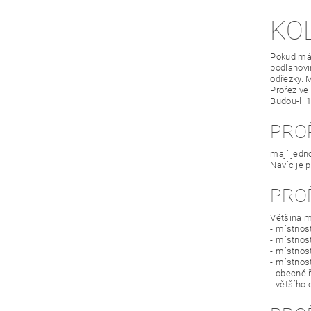
KO
Pokud mát
podlahovin
odřezky. 
Prořez ve
Budou-li 
PRO
mají jedn
Navíc je 
PRO
Většina m
- místnos
- místnost
- místnos
- místnos
- obecně 
- většího