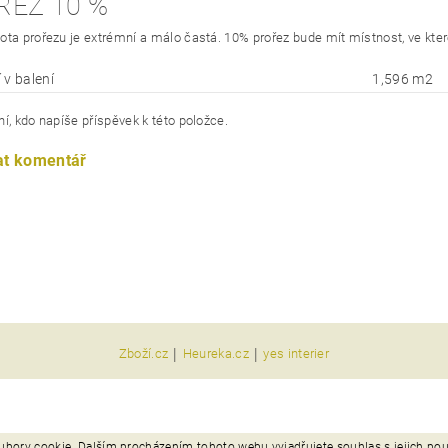
ŘEZ 10 %
ota prořezu je extrémní a málo častá. 10% prořez bude mít místnost, ve kte
 v balení
1,596 m2
í, kdo napíše příspěvek k této položce.
at komentář
|
|
Zboží.cz
Heureka.cz
yes interier
ubory cookie. Dalším procházením tohoto webu vyjadřujete souhlas s jejich po