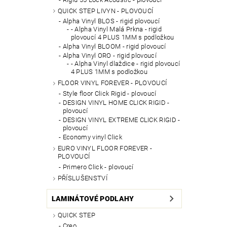
QUICK STEP LIVYN - PLOVOUCÍ
Alpha Vinyl BLOS - rigid plovoucí
- Alpha Vinyl Malá Prkna - rigid
plovoucí 4 PLUS 1MM s podložkou
Alpha Vinyl BLOOM - rigid plovoucí
Alpha Vinyl ORO - rigid plovoucí
- Alpha Vinyl dlaždice - rigid plovoucí
4 PLUS 1MM s podložkou
FLOOR VINYL FOREVER - PLOVOUCÍ
Style floor Click Rigid - plovoucí
DESIGN VINYL HOME CLICK RIGID -
plovoucí
DESIGN VINYL EXTREME CLICK RIGID -
plovoucí
Economy vinyl Click
EURO VINYL FLOOR FOREVER -
PLOVOUCÍ
Primero Click - plovoucí
PŘÍSLUŠENSTVÍ
LAMINÁTOVÉ PODLAHY
QUICK STEP
Creo