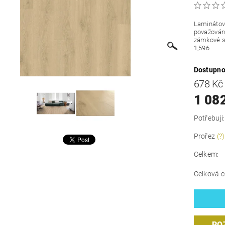
Laminátová
považován 
zámkové s
1,596
Dostupno
678 K
1 08
Potřebuji:
Prořez
(?)
Celkem:
Celková c
RO