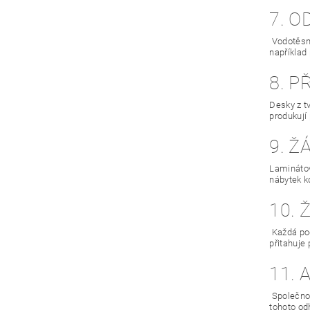
7. 
Vodotěsná
například
8. P
Desky z t
produkují
9. Ž
Laminátov
nábytek k
10.
Každá pod
přitahuje
11. 
Společnos
tohoto od