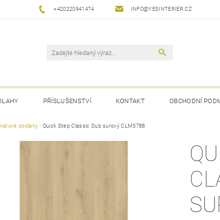
+420220941474
INFO@YESINTERIER.CZ
DLAHY
PŘÍSLUŠENSTVÍ
KONTAKT
OBCHODNÍ POD
nátové podlahy
Quick Step Classic Dub surový CLM5788
QU
CL
SU