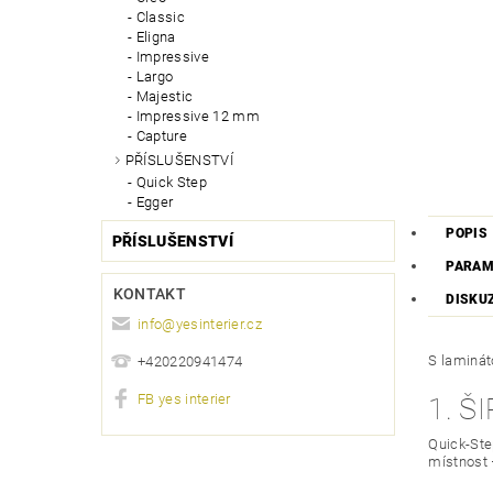
Classic
Eligna
Impressive
Largo
Majestic
Impressive 12 mm
Capture
PŘÍSLUŠENSTVÍ
Quick Step
Egger
POPIS
PŘÍSLUŠENSTVÍ
PARAM
KONTAKT
DISKU
info
@
yesinterier.cz
S laminát
+420220941474
FB yes interier
1. 
Quick-Step
místnost 