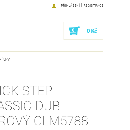
|
PŘIHLÁŠENÍ
REGISTRACE
0
0 Kč
MÍNKY
ICK STEP
ASSIC DUB
ROVÝ CLM5788