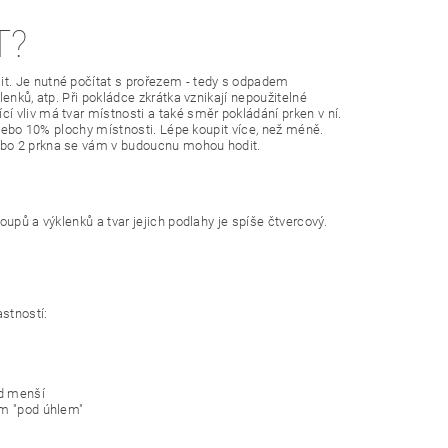
T?
t. Je nutné počítat s prořezem - tedy s odpadem
enků, atp. Při pokládce zkrátka vznikají nepoužitelné
 vliv má tvar místnosti a také směr pokládání prken v ní.
 nebo 10% plochy místnosti. Lépe koupit více, než méně.
ebo 2 prkna se vám v budoucnu mohou hodit.
upů a výklenků a tvar jejich podlahy je spíše čtvercový.
astností:
ad menší
ám "pod úhlem"