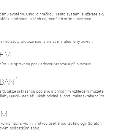
címu systému Uniclic hračkou. Tento systém je uživatelsky
kládku dokonce i v těch nejmenších rozích místnosti.
 nečistoty, protože náš laminát má utěsněný povrch.
LÉM
ím. Se správnou podkladovou vrstvou a při plovoucí
BÁNÍ
ard, takže si krásnou podlahu s přírodním vzhledem můžete
podlahy Quick-Step až 10krát odolnější proti mikroškrábancům,
ŮM
 kombinaci s vrchní vrstvou ošetřenou technologií Scratch
hlovým podpatkům apod.