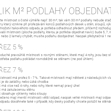
LIK M² PODLAHY OBJEDNA
e místnost o čisté výměře např. 30 m², tak vám 30 m² podlahy nebude stači
y který vznikne při prořezávání konců podlahových desek u stěn, sloupů, výkl
Množství takovéhoto odpadu je potřeba odhadnout předem, přičemž rozhodující
 vaší místnosti (plocha podlahy, kterou je potřeba objednat navíc) bude 5, 7,
1 nebo 2 lamely chybět, musíte podlahu doobjednat. Naopak přebytečná 1 n
ŘEZ 5 %
oduché pravoúhlé místnosti s rovnými stěnami, které mají 4 rohy, jsou bez slo
potřeba podlahu pokládat rovnoběžně se stěnami (ne pod úhlem).
ŘEZ 7 %
ístností má prořez 5 - 7 %. Takové místnosti mají některé z následujících vl
t je do zatáčky, nebo úzká chodba
 má více než 4 rohy, nebo rohy, které nemají pravý úhel
t má zakulacenou stěnu
t obsahuje výklenky nebo sloupy
řečeno mají menší místnosti větší odpad, naopak velké místnosti mají odp
 odpadu dosáhnete také v případě, kdy desky podlahy chcete položit ke stěn