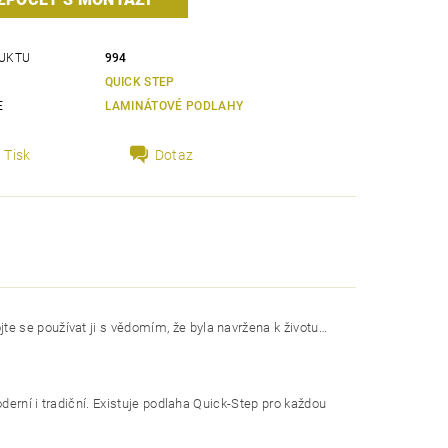
UKTU
994
QUICK STEP
E
LAMINÁTOVÉ PODLAHY
Tisk
Dotaz
e se používat ji s vědomím, že byla navržena k životu…
oderní i tradiční. Existuje podlaha Quick-Step pro každou