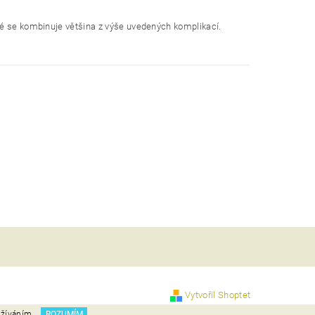
ré se kombinuje většina z výše uvedených komplikací.
Vytvořil Shoptet
užíváním.
ROZUMÍM