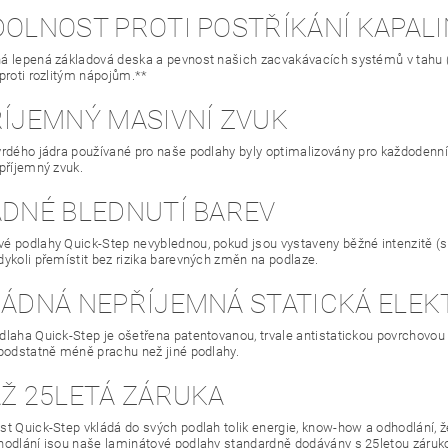
ODOLNOST PROTI POSTŘÍKÁNÍ KAPAL
 lepená základová deska a pevnost našich zacvakávacích systémů v tahu (pře
 proti rozlitým nápojům.**
ŘÍJEMNÝ MASIVNÍ ZVUK
vrdého jádra používané pro naše podlahy byly optimalizovány pro každodenní
 příjemný zvuk.
ÁDNÉ BLEDNUTÍ BAREV
é podlahy Quick-Step nevyblednou, pokud jsou vystaveny běžné intenzitě (sl
dykoli přemístit bez rizika barevných změn na podlaze.
 ŽÁDNÁ NEPŘÍJEMNÁ STATICKÁ ELEK
laha Quick-Step je ošetřena patentovanou, trvale antistatickou povrchovou v
 podstatně méně prachu než jiné podlahy.
AŽ 25LETÁ ZÁRUKA
t Quick-Step vkládá do svých podlah tolik energie, know-how a odhodlání, že 
hodlání jsou naše laminátové podlahy standardně dodávány s 25letou záruk