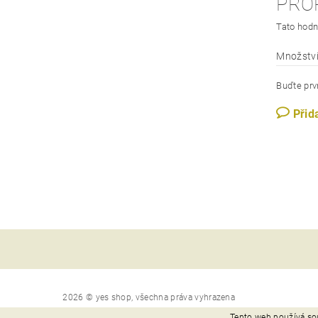
PRO
Tato hodn
Množství
Buďte prvn
Přid
2026 © yes shop, všechna práva vyhrazena
Tento web používá so