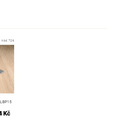
Kód:
726
DLBP15
4 Kč