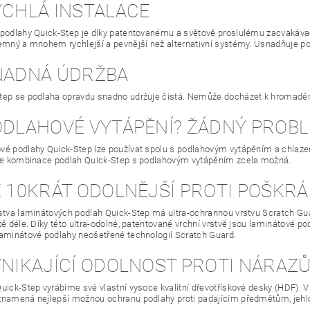
YCHLÁ INSTALACE
 podlahy Quick-Step je díky patentovanému a světově proslulému zacvakáva
jemný a mnohem rychlejší a pevnější než alternativní systémy. Usnadňuje po
SNADNÁ ÚDRŽBA
tep se podlaha opravdu snadno udržuje čistá. Nemůže docházet k hromadění
PODLAHOVÉ VYTÁPĚNÍ? ŽÁDNÝ PROB
é podlahy Quick-Step lze používat spolu s podlahovým vytápěním a chlazen
 je kombinace podlah Quick-Step s podlahovým vytápěním zcela možná.
Ž 10KRÁT ODOLNĚJŠÍ PROTI POŠKRÁ
stva laminátových podlah Quick-Step má ultra-ochrannou vrstvu Scratch Gu
ště déle. Díky této ultra-odolné, patentované vrchní vrstvě jsou laminátové 
laminátové podlahy neošetřené technologií Scratch Guard.
VYNIKAJÍCÍ ODOLNOST PROTI NÁRAZ
uick-Step vyrábíme své vlastní vysoce kvalitní dřevotřískové desky (HDF). V
znamená nejlepší možnou ochranu podlahy proti padajícím předmětům, je