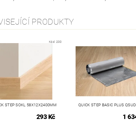
VISEJÍCÍ PRODUKTY
Kód:
200
CK STEP SOKL 58X12X2400MM
QUICK STEP BASIC PLUS QSU
293 Kč
1 63