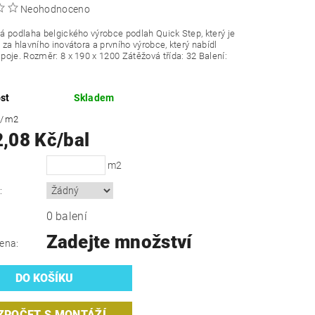
Neohodnoceno
 podlaha belgického výrobce podlah Quick Step, který je
za hlavního inovátora a prvního výrobce, který nabídl
poje.
Rozměr: 8 x 190 x 1200 Zátěžová třída: 32 Balení:
st
Skladem
č
/ m2
2,08 Kč/bal
m2
:
0 balení
Zadejte množství
ena:
ZPOČET S MONTÁŽÍ