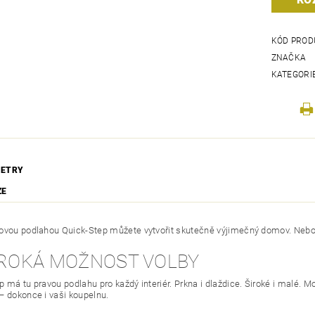
KÓD PROD
ZNAČKA
KATEGORI
ETRY
ZE
ovou podlahou Quick-Step můžete vytvořit skutečně výjimečný domov. Nebojt
ŠIROKÁ MOŽNOST VOLBY
 má tu pravou podlahu pro každý interiér. Prkna i dlaždice. Široké i malé. M
– dokonce i vaši koupelnu.