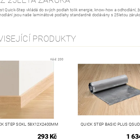
AŽ 25LETÁ ZÁRUKA
t Quick-Step vkládá do svých podlah tolik energie, know-how a odhodlání, že 
hodlání jsou naše laminátové podlahy standardně dodávány s 25letou záruk
VISEJÍCÍ PRODUKTY
Kód:
200
CK STEP SOKL 58X12X2400MM
QUICK STEP BASIC PLUS QSU
293 Kč
1 63