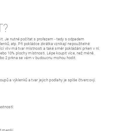
T?
t. Je nutné počítat s prořezem - tedy s odpadem
enků, atp. Při pokládce zkrátka vznikají nepoužitelné
 vliv má tvar místnosti a také směr pokládání prken v ní.
 nebo 10% plochy místnosti. Lépe koupit více, než méně.
ebo 2 prkna se vám v budoucnu mohou hodit.
upů a výklenků a tvar jejich podlahy je spíše čtvercový.
astností:
ad menší