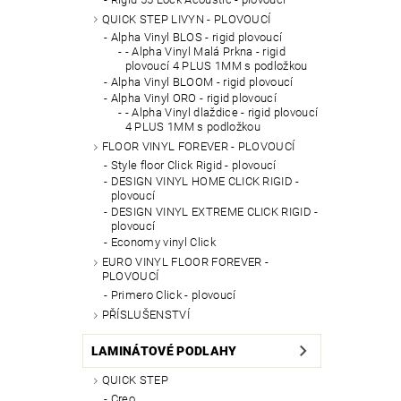
QUICK STEP LIVYN - PLOVOUCÍ
Alpha Vinyl BLOS - rigid plovoucí
- Alpha Vinyl Malá Prkna - rigid
plovoucí 4 PLUS 1MM s podložkou
Alpha Vinyl BLOOM - rigid plovoucí
Alpha Vinyl ORO - rigid plovoucí
- Alpha Vinyl dlaždice - rigid plovoucí
4 PLUS 1MM s podložkou
FLOOR VINYL FOREVER - PLOVOUCÍ
Style floor Click Rigid - plovoucí
DESIGN VINYL HOME CLICK RIGID -
plovoucí
DESIGN VINYL EXTREME CLICK RIGID -
plovoucí
Economy vinyl Click
EURO VINYL FLOOR FOREVER -
PLOVOUCÍ
Primero Click - plovoucí
PŘÍSLUŠENSTVÍ
LAMINÁTOVÉ PODLAHY
QUICK STEP
Creo