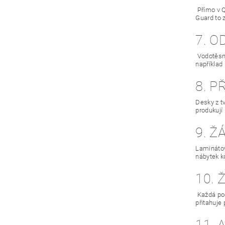
Přímo v Q
Guard to 
7. 
Vodotěsná
například
8. P
Desky z t
produkují
9. Ž
Laminátov
nábytek k
10.
Každá pod
přitahuje