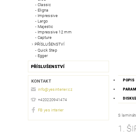
Classic
Eligna
Impressive
Largo
Majestic
Impressive 12 mm
Capture
PŘÍSLUŠENSTVÍ
Quick Step
Egger
PŘÍSLUŠENSTVÍ
POPIS
KONTAKT
info
@
yesinterier.cz
PARAM
DISKU
+420220941474
FB yes interier
S laminát
1. 