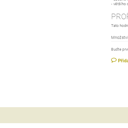
- většího
PRO
Tato hodn
Množství
Buďte prvn
Přid