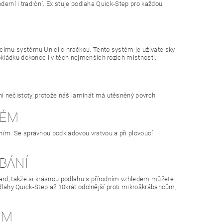
oderní i tradiční. Existuje podlaha Quick-Step pro každou
címu systému Uniclic hračkou. Tento systém je uživatelsky
kládku dokonce i v těch nejmenších rozích místnosti.
 nečistoty, protože náš laminát má utěsněný povrch.
LÉM
ím. Se správnou podkladovou vrstvou a při plovoucí
BÁNÍ
ard, takže si krásnou podlahu s přírodním vzhledem můžete
podlahy Quick-Step až 10krát odolnější proti mikroškrábancům,
ŮM