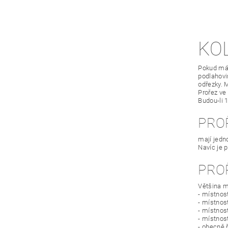
KO
Pokud mát
podlahovin
odřezky. 
Prořez ve
Budou-li 
PRO
mají jedn
Navíc je 
PRO
Většina m
- místnos
- místnost
- místnos
- místnos
- obecně 