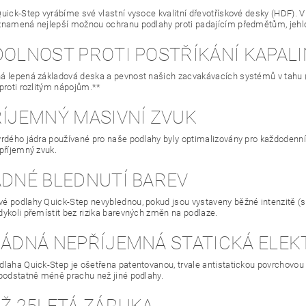
uick-Step vyrábíme své vlastní vysoce kvalitní dřevotřískové desky (HDF). V
znamená nejlepší možnou ochranu podlahy proti padajícím předmětům, je
ODOLNOST PROTI POSTŘÍKÁNÍ KAPAL
 lepená základová deska a pevnost našich zacvakávacích systémů v tahu (pře
 proti rozlitým nápojům.**
ŘÍJEMNÝ MASIVNÍ ZVUK
vrdého jádra používané pro naše podlahy byly optimalizovány pro každodenní
 příjemný zvuk.
ÁDNÉ BLEDNUTÍ BAREV
é podlahy Quick-Step nevyblednou, pokud jsou vystaveny běžné intenzitě (sl
dykoli přemístit bez rizika barevných změn na podlaze.
 ŽÁDNÁ NEPŘÍJEMNÁ STATICKÁ ELEK
laha Quick-Step je ošetřena patentovanou, trvale antistatickou povrchovou v
 podstatně méně prachu než jiné podlahy.