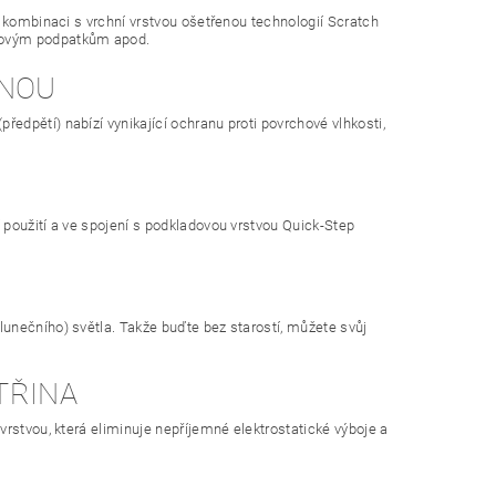
 kombinaci s vrchní vrstvou ošetřenou technologií Scratch
hlovým podpatkům apod.
INOU
dpětí) nabízí vynikající ochranu proti povrchové vlhkosti,
 použití a ve spojení s podkladovou vrstvou Quick-Step
unečního) světla. Takže buďte bez starostí, můžete svůj
TŘINA
rstvou, která eliminuje nepříjemné elektrostatické výboje a