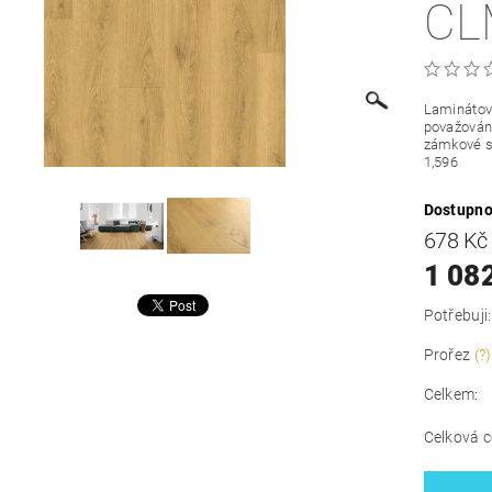
CL
Laminátová
považován 
zámkové s
1,596
Dostupno
678 K
1 08
Potřebuji:
Prořez
(?)
Celkem:
Celková c