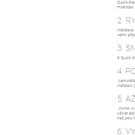
Quick-Step
místnost 
2. R
Instalace
velmi pří
3. 
S Quick-S
4. 
Laminátov
instalaci
5. A
Vrchní vr
užívat je
než jsou 
6. 