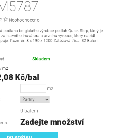
M5787
Neohodnoceno
 podlaha belgického výrobce podlah Quick Step, který je
za hlavního inovátora a prvního výrobce, který nabídl
poje.
Rozměr: 8 x 190 x 1200 Zátěžová třída: 32 Balení:
st
Skladem
č
/ m2
2,08 Kč/bal
m2
:
0 balení
Zadejte množství
ena: