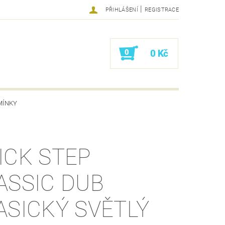
|
PŘIHLÁŠENÍ
REGISTRACE
0
0 Kč
MÍNKY
ICK STEP
ASSIC DUB
ASICKÝ SVĚTLÝ