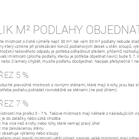
LIK M² PODLAHY OBJEDNA
e místnost o čisté výměře např. 30 m², tak vám 30 m² podlahy nebude stači
y který vznikne při prořezávání konců podlahových desek u stěn, sloupů, výkl
Množství takovéhoto odpadu je potřeba odhadnout předem, přičemž rozhodující
 vaší místnosti (plocha podlahy, kterou je potřeba objednat navíc) bude 5, 7,
1 nebo 2 lamely chybět, musíte podlahu doobjednat. Naopak přebytečná 1 n
ŘEZ 5 %
oduché pravoúhlé místnosti s rovnými stěnami, které mají 4 rohy, jsou bez slo
potřeba podlahu pokládat rovnoběžně se stěnami (ne pod úhlem).
ŘEZ 7 %
ístností má prořez 5 - 7 %. Takové místnosti mají některé z následujících vl
t je do zatáčky, nebo úzká chodba
 má více než 4 rohy, nebo rohy, které nemají pravý úhel
t má zakulacenou stěnu
t obsahuje výklenky nebo sloupy
řečeno mají menší místnosti větší odpad, naopak velké místnosti mají odp