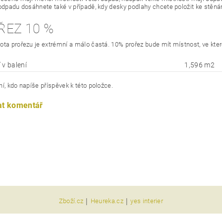
 odpadu dosáhnete také v případě, kdy desky podlahy chcete položit ke stěn
ŘEZ 10 %
ota prořezu je extrémní a málo častá. 10% prořez bude mít místnost, ve kte
 v balení
1,596 m2
í, kdo napíše příspěvek k této položce.
at komentář
|
|
Zboží.cz
Heureka.cz
yes interier