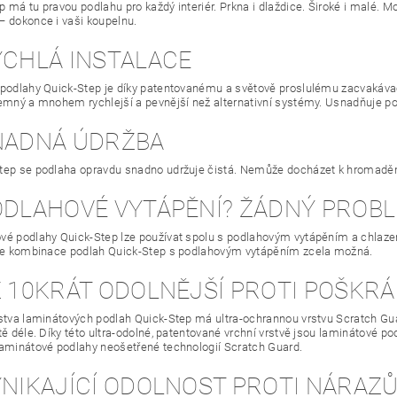
 má tu pravou podlahu pro každý interiér. Prkna i dlaždice. Široké i malé. M
– dokonce i vaši koupelnu.
YCHLÁ INSTALACE
 podlahy Quick-Step je díky patentovanému a světově proslulému zacvakáva
jemný a mnohem rychlejší a pevnější než alternativní systémy. Usnadňuje po
SNADNÁ ÚDRŽBA
tep se podlaha opravdu snadno udržuje čistá. Nemůže docházet k hromadění
PODLAHOVÉ VYTÁPĚNÍ? ŽÁDNÝ PROB
é podlahy Quick-Step lze používat spolu s podlahovým vytápěním a chlazen
 je kombinace podlah Quick-Step s podlahovým vytápěním zcela možná.
Ž 10KRÁT ODOLNĚJŠÍ PROTI POŠKRÁ
stva laminátových podlah Quick-Step má ultra-ochrannou vrstvu Scratch Gu
ště déle. Díky této ultra-odolné, patentované vrchní vrstvě jsou laminátové 
laminátové podlahy neošetřené technologií Scratch Guard.
VYNIKAJÍCÍ ODOLNOST PROTI NÁRAZ