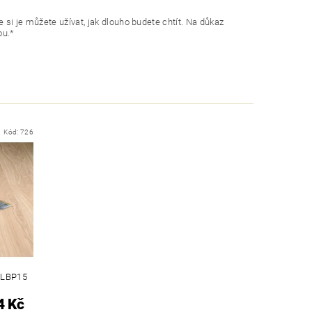
si je můžete užívat, jak dlouho budete chtít. Na důkaz
ou.*
Kód:
726
DLBP15
4 Kč