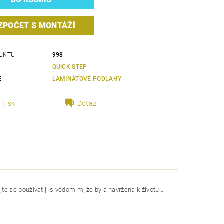
ZPOČET S MONTÁŽÍ
UKTU
998
QUICK STEP
E
LAMINÁTOVÉ PODLAHY
Tisk
Dotaz
e se používat ji s vědomím, že byla navržena k životu…