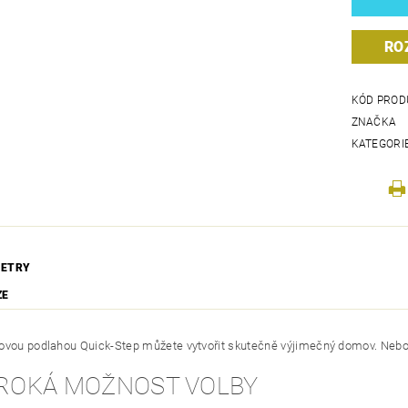
RO
KÓD PROD
ZNAČKA
KATEGORI
ETRY
ZE
ovou podlahou Quick-Step můžete vytvořit skutečně výjimečný domov. Nebojt
ŠIROKÁ MOŽNOST VOLBY