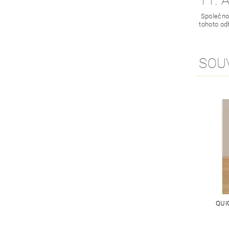
11. 
Společnos
tohoto od
SOU
QUI