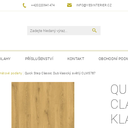
+420220941474
INFO@YESINTERIER.CZ
DLAHY
PŘÍSLUŠENSTVÍ
KONTAKT
OBCHODNÍ POD
nátové podlahy
Quick Step Classic Dub klasický světlý CLM5787
QU
CL
KL