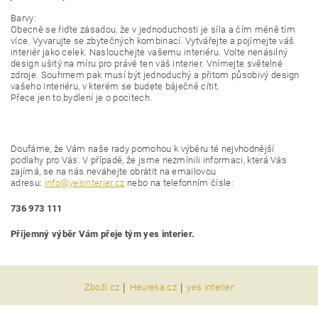
Barvy:
Obecně se řiďte zásadou, že v jednoduchosti je síla a čím méně tím
více. Vyvarujte se zbytečných kombinací. Vytvářejte a pojímejte váš
interiér jako celek. Naslouchejte vašemu interiéru. Volte nenásilný
design ušitý na míru pro právě ten váš interier. Vnímejte světelné
zdroje. Souhrnem pak musí být jednoduchý a přitom působivý design
vašeho interiéru, v kterém se budete báječně cítit.
Přece jen to bydlení je o pocitech.
Doufáme, že Vám naše rady pomohou k výběru té nejvhodnější
podlahy pro Vás. V případě, že jsme nezmínili informaci, která Vás
zajímá, se na nás neváhejte obrátit na emailovou
adresu:
info@yesinterier.cz
nebo na telefonním čísle:
736 973 111
Příjemný výběr Vám přeje tým yes interier.
|
|
Zboží.cz
Heureka.cz
yes interier