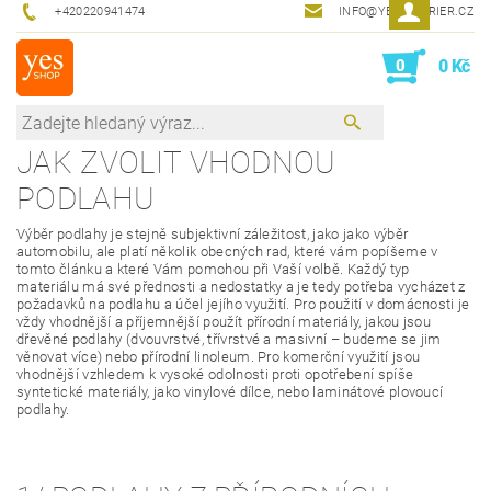
+420220941474
INFO@YESINTERIER.CZ
0
0 Kč
JAK ZVOLIT VHODNOU
PODLAHU
Výběr podlahy je stejně subjektivní záležitost, jako jako výběr
automobilu, ale platí několik obecných rad, které vám popíšeme v
tomto článku a které Vám pomohou při Vaší volbě. Každý typ
materiálu má své přednosti a nedostatky a je tedy potřeba vycházet z
požadavků na podlahu a účel jejího využití. Pro použití v domácnosti je
vždy vhodnější a příjemnější použít přírodní materiály, jakou jsou
dřevěné podlahy (dvouvrstvé, třívrstvé a masivní – budeme se jim
věnovat více) nebo přírodní linoleum. Pro komerční využití jsou
vhodnější vzhledem k vysoké odolnosti proti opotřebení spíše
syntetické materiály, jako vinylové dílce, nebo laminátové plovoucí
podlahy.