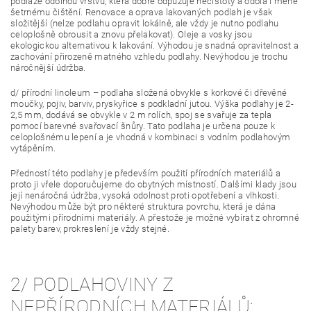
podlaze odolnou vrstvu, která dobře odpuzuje nečistoty a odolá i méně
šetrnému čištění. Renovace a oprava lakovaných podlah je však
složitější (nelze podlahu opravit lokálně, ale vždy je nutno podlahu
celoplošně obrousit a znovu přelakovat). Oleje a vosky jsou
ekologickou alternativou k lakování. Výhodou je snadná opravitelnost a
zachování přirozeně matného vzhledu podlahy. Nevýhodou je trochu
náročnější údržba.
d/ přírodní linoleum – podlaha složená obvykle s korkové či dřevěné
moučky, pojiv, barviv, pryskyřice s podkladní jutou. Výška podlahy je 2-
2,5 mm, dodává se obvykle v 2 m rolích, spoj se svařuje za tepla
pomocí barevné svařovací šnůry. Tato podlaha je určena pouze k
celoplošnému lepení a je vhodná v kombinaci s vodním podlahovým
vytápěním.
Předností této podlahy je především použití přírodních materiálů a
proto ji vřele doporučujeme do obytných místností. Dalšími klady jsou
její nenáročná údržba, vysoká odolnost proti opotřebení a vlhkosti.
Nevýhodou může být pro některé struktura povrchu, která je dána
použitými přírodními materiály. A přestože je možné vybírat z ohromné
palety barev, prokreslení je vždy stejné.
2/ PODLAHOVINY Z
NEPŘÍRODNÍCH MATERIÁLŮ: