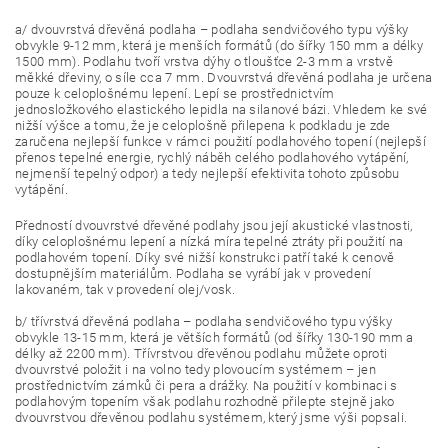
a/ dvouvrstvá dřevěná podlaha – podlaha sendvičového typu výšky
obvykle 9-12 mm, která je menších formátů (do šířky 150 mm a délky
1500 mm). Podlahu tvoří vrstva dýhy o tloušťce 2-3 mm a vrstvě
měkké dřeviny, o síle cca 7 mm. Dvouvrstvá dřevěná podlaha je určena
pouze k celoplošnému lepení. Lepí se prostřednictvím
jednosložkového elastického lepidla na silanové bázi. Vhledem ke své
nižší výšce a tomu, že je celoplošně přilepena k podkladu je zde
zaručena nejlepší funkce v rámci použití podlahového topení (nejlepší
přenos tepelné energie, rychlý náběh celého podlahového vytápění,
nejmenší tepelný odpor) a tedy nejlepší efektivita tohoto způsobu
vytápění.
Předností dvouvrstvé dřevěné podlahy jsou její akustické vlastnosti,
díky celoplošnému lepení a nízká míra tepelné ztráty při použití na
podlahovém topení. Díky své nižší konstrukci patří také k cenově
dostupnějším materiálům. Podlaha se vyrábí jak v provedení
lakovaném, tak v provedení olej/vosk.
b/ třívrstvá dřevěná podlaha – podlaha sendvičového typu výšky
obvykle 13-15 mm, která je větších formátů (od šířky 130-190 mm a
délky až 2200 mm). Třívrstvou dřevěnou podlahu můžete oproti
dvouvrstvé položit i na volno tedy plovoucím systémem – jen
prostřednictvím zámků či pera a drážky. Na použití v kombinaci s
podlahovým topením však podlahu rozhodně přilepte stejně jako
dvouvrstvou dřevěnou podlahu systémem, který jsme výši popsali.