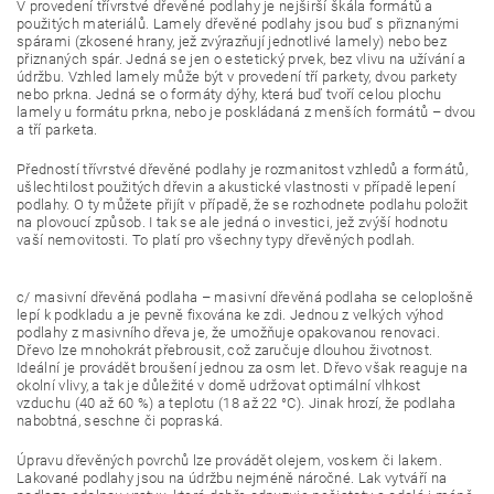
V provedení třívrstvé dřevěné podlahy je nejširší škála formátů a
použitých materiálů. Lamely dřevěné podlahy jsou buď s přiznanými
spárami (zkosené hrany, jež zvýrazňují jednotlivé lamely) nebo bez
přiznaných spár. Jedná se jen o estetický prvek, bez vlivu na užívání a
údržbu. Vzhled lamely může být v provedení tří parkety, dvou parkety
nebo prkna. Jedná se o formáty dýhy, která buď tvoří celou plochu
lamely u formátu prkna, nebo je poskládaná z menších formátů – dvou
a tří parketa.
Předností třívrstvé dřevěné podlahy je rozmanitost vzhledů a formátů,
ušlechtilost použitých dřevin a akustické vlastnosti v případě lepení
podlahy. O ty můžete přijít v případě, že se rozhodnete podlahu položit
na plovoucí způsob. I tak se ale jedná o investici, jež zvýší hodnotu
vaší nemovitosti. To platí pro všechny typy dřevěných podlah.
c/ masivní dřevěná podlaha – masivní dřevěná podlaha se celoplošně
lepí k podkladu a je pevně fixována ke zdi. Jednou z velkých výhod
podlahy z masivního dřeva je, že umožňuje opakovanou renovaci.
Dřevo lze mnohokrát přebrousit, což zaručuje dlouhou životnost.
Ideální je provádět broušení jednou za osm let. Dřevo však reaguje na
okolní vlivy, a tak je důležité v domě udržovat optimální vlhkost
vzduchu (40 až 60 %) a teplotu (18 až 22 °C). Jinak hrozí, že podlaha
nabobtná, seschne či popraská.
Úpravu dřevěných povrchů lze provádět olejem, voskem či lakem.
Lakované podlahy jsou na údržbu nejméně náročné. Lak vytváří na