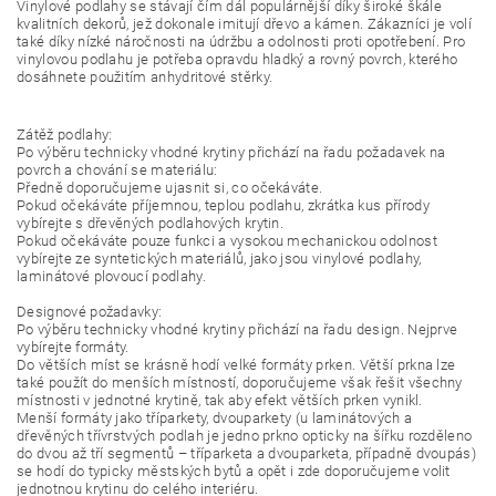
Vinylové podlahy se stávají čím dál populárnější díky široké škále
kvalitních dekorů, jež dokonale imitují dřevo a kámen. Zákazníci je volí
také díky nízké náročnosti na údržbu a odolnosti proti opotřebení. Pro
vinylovou podlahu je potřeba opravdu hladký a rovný povrch, kterého
dosáhnete použitím anhydritové stěrky.
Zátěž podlahy:
Po výběru technicky vhodné krytiny přichází na řadu požadavek na
povrch a chování se materiálu:
Předně doporučujeme ujasnit si, co očekáváte.
Pokud očekáváte příjemnou, teplou podlahu, zkrátka kus přírody
vybírejte s dřevěných podlahových krytin.
Pokud očekáváte pouze funkci a vysokou mechanickou odolnost
vybírejte ze syntetických materiálů, jako jsou vinylové podlahy,
laminátové plovoucí podlahy.
Designové požadavky:
Po výběru technicky vhodné krytiny přichází na řadu design. Nejprve
vybírejte formáty.
Do větších míst se krásně hodí velké formáty prken. Větší prkna lze
také použít do menších místností, doporučujeme však řešit všechny
místnosti v jednotné krytině, tak aby efekt větších prken vynikl.
Menší formáty jako tříparkety, dvouparkety (u laminátových a
dřevěných třívrstvých podlah je jedno prkno opticky na šířku rozděleno
do dvou až tří segmentů – tříparketa a dvouparketa, případně dvoupás)
se hodí do typicky městských bytů a opět i zde doporučujeme volit
jednotnou krytinu do celého interiéru.