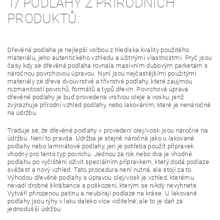
1/ PODLAHY Z PŘÍRODNÍCH
PRODUKTŮ:
Dřevěná podlaha je nejlepší volbou z hlediska kvality použitého
materiálu, jeho autentického vzhledu a užitnými vlastnostmi. Pryč jsou
časy kdy se dřevěná podlaha rovnala masivním dubovým parketám s
náročnou povrchovou úpravou. Nyní jsou nejčastějšími použitými
materiály ze dřeva dvouvrstvé a třívrstvé podlahy, které zaujmou
rozmanitostí povrchů, formátů a typů dřevin. Povrchová úprava
dřevěné podlahy je buď provedena vrstvou oleje a vosku, jenž
zvýrazňuje přírodní vzhled podlahy, nebo lakováním, které je nenáročné
na údržbu.
Traduje se, že dřevěné podlahy v provedení olej/vosk jsou náročné na
údržbu. Není to pravda. Údržba je stejně náročná jako u lakované
podlahy nebo laminátové podlahy, jen je potřeba použít přípravek
vhodný pro tento typ povrchu. Jednou za rok nebo dva je vhodné
podlahu po vyčištění oživit speciálním přípravkem, který dodá podlaze
svěžest a nový vzhled. Tato procedura není nutná, ale stojí za to.
Výhodou dřevěné podlahy s úpravou olej/vosk je vzhled, kterému
nevadí drobné škrábance a poškození, kterým se nikdy nevyhnete.
Vytváří přirozenou patinu a neubírají podlaze na kráse. U lakované
podlahy jsou rýhy v laku daleko více viditelné, ale to je daň za
jednodušší údržbu.