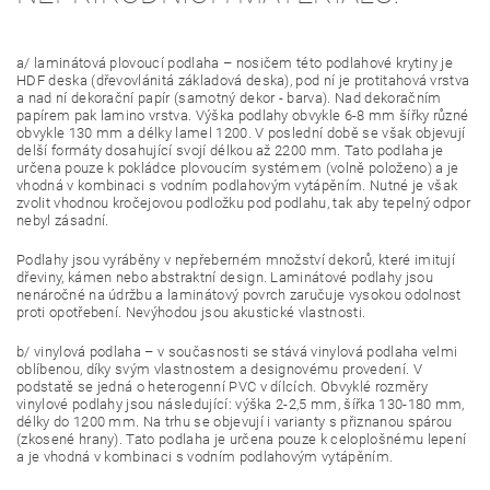
a/ laminátová plovoucí podlaha – nosičem této podlahové krytiny je
HDF deska (dřevovlánitá základová deska), pod ní je protitahová vrstva
a nad ní dekorační papír (samotný dekor - barva). Nad dekoračním
papírem pak lamino vrstva. Výška podlahy obvykle 6-8 mm šířky různé
obvykle 130 mm a délky lamel 1200. V poslední době se však objevují
delší formáty dosahující svojí délkou až 2200 mm. Tato podlaha je
určena pouze k pokládce plovoucím systémem (volně položeno) a je
vhodná v kombinaci s vodním podlahovým vytápěním. Nutné je však
zvolit vhodnou kročejovou podložku pod podlahu, tak aby tepelný odpor
nebyl zásadní.
Podlahy jsou vyráběny v nepřeberném množství dekorů, které imitují
dřeviny, kámen nebo abstraktní design. Laminátové podlahy jsou
nenáročné na údržbu a laminátový povrch zaručuje vysokou odolnost
proti opotřebení. Nevýhodou jsou akustické vlastnosti.
b/ vinylová podlaha – v současnosti se stává vinylová podlaha velmi
oblíbenou, díky svým vlastnostem a designovému provedení. V
podstatě se jedná o heterogenní PVC v dílcích. Obvyklé rozměry
vinylové podlahy jsou následující: výška 2-2,5 mm, šířka 130-180 mm,
délky do 1200 mm. Na trhu se objevují i varianty s přiznanou spárou
(zkosené hrany). Tato podlaha je určena pouze k celoplošnému lepení
a je vhodná v kombinaci s vodním podlahovým vytápěním.