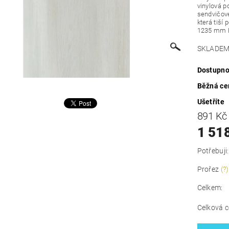
vinylová p
sendvičové
která tiší
1235 mm B
SKLADEM=
Dostupno
Běžná ce
Ušetříte
891 K
1 51
Potřebuji:
Prořez
(?)
Celkem:
Celková c