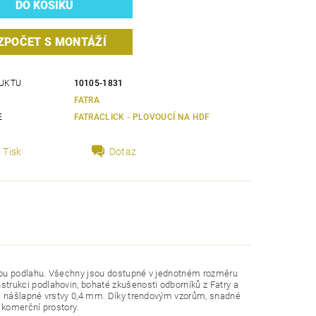
ZPOČET S MONTÁŽÍ
UKTU
10105-1831
FATRA
E
FATRACLICK - PLOVOUCÍ NA HDF
Tisk
Dotaz
ěnou podlahu. Všechny jsou dostupné v jednotném rozměru
strukci podlahovin, bohaté zkušenosti odborníků z Fatry a
ka nášlapné vrstvy 0,4 mm. Díky trendovým vzorům, snadné
 komerční prostory.