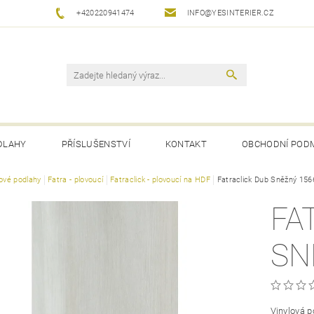
+420220941474
INFO@YESINTERIER.CZ
DLAHY
PŘÍSLUŠENSTVÍ
KONTAKT
OBCHODNÍ POD
lové podlahy
Fatra - plovoucí
Fatraclick - plovoucí na HDF
Fatraclick Dub Sněžný 156
FA
SN
Vinylová p