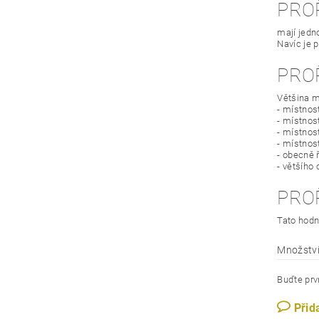
PRO
mají jedn
Navíc je 
PRO
Většina m
- místnos
- místnost
- místnos
- místnos
- obecně 
- většího
PRO
Tato hodn
Množství
Buďte prvn
Přid