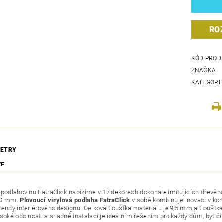
RO
KÓD PROD
ZNAČKA
KATEGORI
ETRY
ZE
 podlahovinu FatraClick nabízíme v 17 dekorech dokonale imitujících dřev
30 mm.
Plovoucí vinylová podlaha FatraClick
v sobě kombinuje inovaci v kon
rendy interiérového designu. Celková tloušťka materiálu je 9,5 mm a tloušť
ysoké odolnosti a snadné instalaci je ideálním řešením pro každý dům, byt či