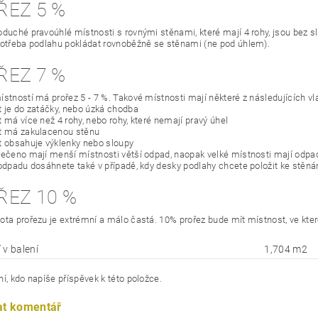
ŘEZ 5 %
oduché pravoúhlé místnosti s rovnými stěnami, které mají 4 rohy, jsou bez slo
potřeba podlahu pokládat rovnoběžně se stěnami (ne pod úhlem).
ŘEZ 7 %
ístností má prořez 5 - 7 %. Takové místnosti mají některé z následujících vl
t je do zatáčky, nebo úzká chodba
 má více než 4 rohy, nebo rohy, které nemají pravý úhel
t má zakulacenou stěnu
t obsahuje výklenky nebo sloupy
řečeno mají menší místnosti větší odpad, naopak velké místnosti mají odp
 odpadu dosáhnete také v případě, kdy desky podlahy chcete položit ke stěn
ŘEZ 10 %
ota prořezu je extrémní a málo častá. 10% prořez bude mít místnost, ve kte
 v balení
1,704 m2
í, kdo napíše příspěvek k této položce.
at komentář