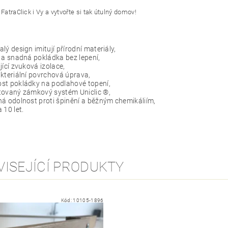
 FatraClick i Vy a vytvořte si tak útulný domov!
lý design imitují přírodní materiály,
 a snadná pokládka bez lepení,
jící zvuková izolace,
kteriální povrchová úprava,
st pokládky na podlahové topení,
tovaný zámkový systém Uniclic ®,
á odolnost proti špinění a běžným chemikáliím,
 10 let.
VISEJÍCÍ PRODUKTY
Kód:
10105-1896