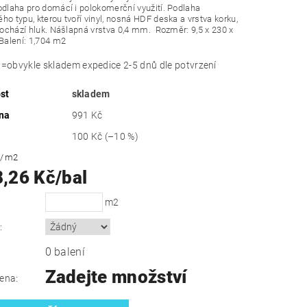
odlaha pro domácí i polokomerční využití. Podlaha
ho typu, kterou tvoří vinyl, nosná HDF deska a vrstva korku,
 pochází hluk. Nášlapná vrstva 0,4 mm.
Rozměr: 9,5 x 230 x
alení: 1,704 m2
obvykle skladem expedice 2-5 dnů dle potvrzení
st
skladem
na
991 Kč
100 Kč
(–10 %)
č
/ m2
8,26 Kč/bal
m2
:
0 balení
Zadejte množství
ena: