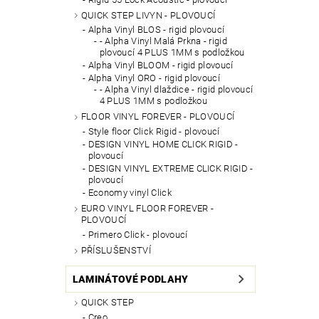
QUICK STEP LIVYN - PLOVOUCÍ
Alpha Vinyl BLOS - rigid plovoucí
- Alpha Vinyl Malá Prkna - rigid
plovoucí 4 PLUS 1MM s podložkou
Alpha Vinyl BLOOM - rigid plovoucí
Alpha Vinyl ORO - rigid plovoucí
- Alpha Vinyl dlaždice - rigid plovoucí
4 PLUS 1MM s podložkou
FLOOR VINYL FOREVER - PLOVOUCÍ
Style floor Click Rigid - plovoucí
DESIGN VINYL HOME CLICK RIGID -
plovoucí
DESIGN VINYL EXTREME CLICK RIGID -
plovoucí
Economy vinyl Click
EURO VINYL FLOOR FOREVER -
PLOVOUCÍ
Primero Click - plovoucí
PŘÍSLUŠENSTVÍ
LAMINÁTOVÉ PODLAHY
QUICK STEP
Creo