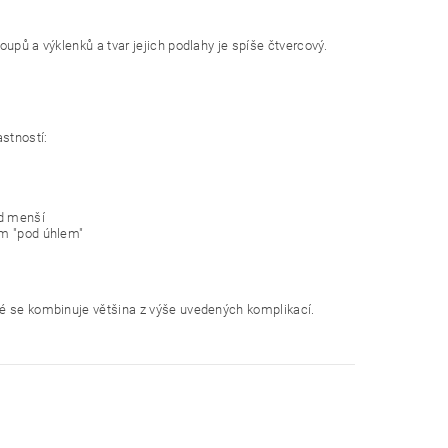
upů a výklenků a tvar jejich podlahy je spíše čtvercový.
astností:
ad menší
ám "pod úhlem"
ré se kombinuje většina z výše uvedených komplikací.