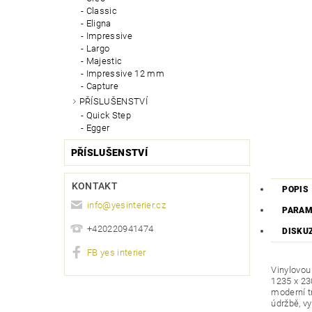
Classic
Eligna
Impressive
Largo
Majestic
Impressive 12 mm
Capture
PŘÍSLUŠENSTVÍ
Quick Step
Egger
PŘÍSLUŠENSTVÍ
KONTAKT
POPIS
info
@
yesinterier.cz
PARAM
+420220941474
DISKU
FB yes interier
Vinylovou
1235 x 2
moderní t
údržbě, v