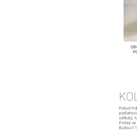
OB
P
KO
Pokud mát
podlahovin
odřezky. 
Prořez ve
Budou-li 