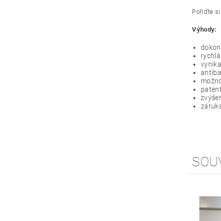
Pořiďte si
Výhody:
dokona
rychlá
vynika
antiba
možno
paten
zvýšen
záruka
SOU