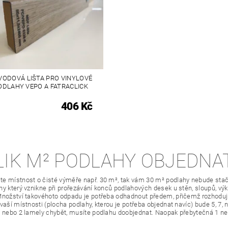
VODOVÁ LIŠTA PRO VINYLOVÉ
ODLAHY VEPO A FATRACLICK
406 Kč
LIK M² PODLAHY OBJEDNA
e místnost o čisté výměře např. 30 m², tak vám 30 m² podlahy nebude stači
y který vznikne při prořezávání konců podlahových desek u stěn, sloupů, výkl
Množství takovéhoto odpadu je potřeba odhadnout předem, přičemž rozhodující
 vaší místnosti (plocha podlahy, kterou je potřeba objednat navíc) bude 5, 7,
1 nebo 2 lamely chybět, musíte podlahu doobjednat. Naopak přebytečná 1 n