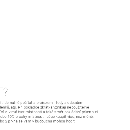
T?
t. Je nutné počítat s prořezem - tedy s odpadem
enků, atp. Při pokládce zkrátka vznikají nepoužitelné
 vliv má tvar místnosti a také směr pokládání prken v ní.
 nebo 10% plochy místnosti. Lépe koupit více, než méně.
ebo 2 prkna se vám v budoucnu mohou hodit.