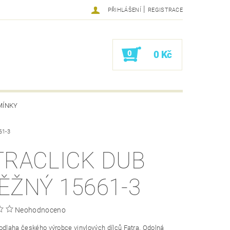
|
PŘIHLÁŠENÍ
REGISTRACE
0
0 Kč
MÍNKY
61-3
TRACLICK DUB
ĚŽNÝ 15661-3
Neohodnoceno
odlaha českého výrobce vinylových dílců Fatra. Odolná