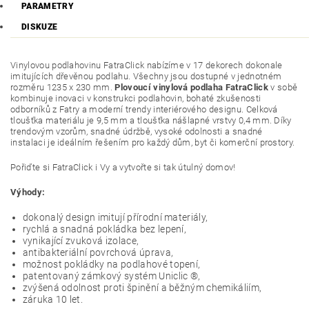
PARAMETRY
DISKUZE
Vinylovou podlahovinu FatraClick nabízíme v 17 dekorech dokonale
imitujících dřevěnou podlahu. Všechny jsou dostupné v jednotném
rozměru 1235 x 230 mm.
Plovoucí vinylová podlaha FatraClick
v sobě
kombinuje inovaci v konstrukci podlahovin, bohaté zkušenosti
odborníků z Fatry a moderní trendy interiérového designu. Celková
tloušťka materiálu je 9,5 mm a tloušťka nášlapné vrstvy 0,4 mm. Díky
trendovým vzorům, snadné údržbě, vysoké odolnosti a snadné
instalaci je ideálním řešením pro každý dům, byt či komerční prostory.
Pořiďte si FatraClick i Vy a vytvořte si tak útulný domov!
Výhody:
dokonalý design imitují přírodní materiály,
rychlá a snadná pokládka bez lepení,
vynikající zvuková izolace,
antibakteriální povrchová úprava,
možnost pokládky na podlahové topení,
patentovaný zámkový systém Uniclic ®,
zvýšená odolnost proti špinění a běžným chemikáliím,
záruka 10 let.