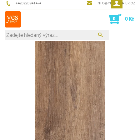
+420220941474
INFO@YESINTERIER.CZ
0
0 Kč