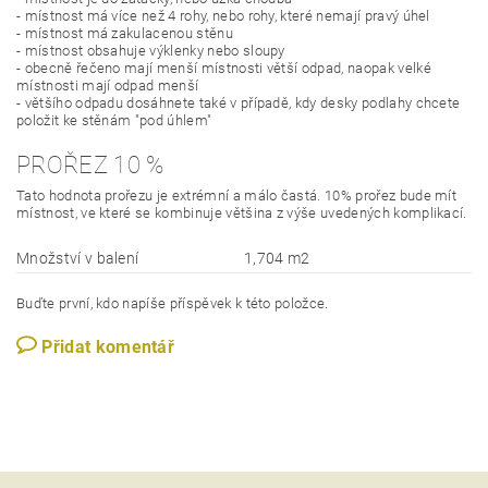
- místnost má více než 4 rohy, nebo rohy, které nemají pravý úhel
- místnost má zakulacenou stěnu
- místnost obsahuje výklenky nebo sloupy
- obecně řečeno mají menší místnosti větší odpad, naopak velké
místnosti mají odpad menší
- většího odpadu dosáhnete také v případě, kdy desky podlahy chcete
položit ke stěnám "pod úhlem"
PROŘEZ 10 %
Tato hodnota prořezu je extrémní a málo častá. 10% prořez bude mít
místnost, ve které se kombinuje většina z výše uvedených komplikací.
Množství v balení
1,704 m2
Buďte první, kdo napíše příspěvek k této položce.
Přidat komentář