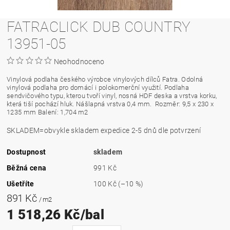
FATRACLICK DUB COUNTRY
13951-05
Neohodnoceno
Vinylová podlaha českého výrobce vinylových dílců Fatra. Odolná
vinylová podlaha pro domácí i polokomerční využití. Podlaha
sendvičového typu, kterou tvoří vinyl, nosná HDF deska a vrstva korku,
která tiší pochází hluk. Nášlapná vrstva 0,4 mm.
Rozměr: 9,5 x 230 x
1235 mm Balení: 1,704 m2
SKLADEM=obvykle skladem expedice 2-5 dnů dle potvrzení
Dostupnost
skladem
Běžná cena
991 Kč
Ušetříte
100 Kč
(–10 %)
891 Kč
/ m2
1 518,26 Kč/bal