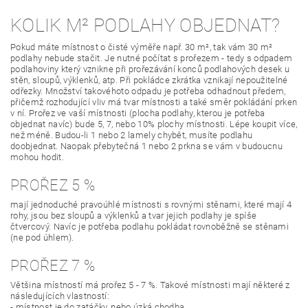
KOLIK M² PODLAHY OBJEDNAT?
Pokud máte místnost o čisté výměře např. 30 m², tak vám 30 m²
podlahy nebude stačit. Je nutné počítat s prořezem - tedy s odpadem
podlahoviny který vznikne při prořezávání konců podlahových desek u
stěn, sloupů, výklenků, atp. Při pokládce zkrátka vznikají nepoužitelné
odřezky. Množství takovéhoto odpadu je potřeba odhadnout předem,
přičemž rozhodující vliv má tvar místnosti a také směr pokládání prken
v ní. Prořez ve vaší místnosti (plocha podlahy, kterou je potřeba
objednat navíc) bude 5, 7, nebo 10% plochy místnosti. Lépe koupit více,
než méně. Budou-li 1 nebo 2 lamely chybět, musíte podlahu
doobjednat. Naopak přebytečná 1 nebo 2 prkna se vám v budoucnu
mohou hodit.
PROŘEZ 5 %
mají jednoduché pravoúhlé místnosti s rovnými stěnami, které mají 4
rohy, jsou bez sloupů a výklenků a tvar jejich podlahy je spíše
čtvercový. Navíc je potřeba podlahu pokládat rovnoběžně se stěnami
(ne pod úhlem).
PROŘEZ 7 %
Většina místností má prořez 5 - 7 %. Takové místnosti mají některé z
následujících vlastností:
- místnost je do zatáčky, nebo úzká chodba