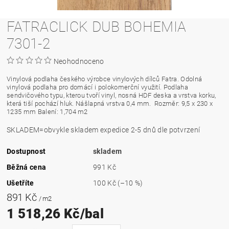
FATRACLICK DUB BOHEMIA
7301-2
Neohodnoceno
Vinylová podlaha českého výrobce vinylových dílců Fatra. Odolná
vinylová podlaha pro domácí i polokomerční využití. Podlaha
sendvičového typu, kterou tvoří vinyl, nosná HDF deska a vrstva korku,
která tiší pochází hluk. Nášlapná vrstva 0,4 mm.
Rozměr: 9,5 x 230 x
1235 mm Balení: 1,704 m2
SKLADEM=obvykle skladem expedice 2-5 dnů dle potvrzení
Dostupnost
skladem
Běžná cena
991 Kč
Ušetříte
100 Kč
(–10 %)
891 Kč
/ m2
1 518,26 Kč/bal