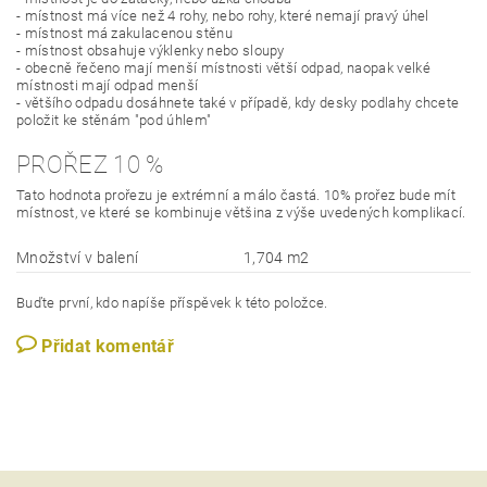
- místnost má více než 4 rohy, nebo rohy, které nemají pravý úhel
- místnost má zakulacenou stěnu
- místnost obsahuje výklenky nebo sloupy
- obecně řečeno mají menší místnosti větší odpad, naopak velké
místnosti mají odpad menší
- většího odpadu dosáhnete také v případě, kdy desky podlahy chcete
položit ke stěnám "pod úhlem"
PROŘEZ 10 %
Tato hodnota prořezu je extrémní a málo častá. 10% prořez bude mít
místnost, ve které se kombinuje většina z výše uvedených komplikací.
Množství v balení
1,704 m2
Buďte první, kdo napíše příspěvek k této položce.
Přidat komentář