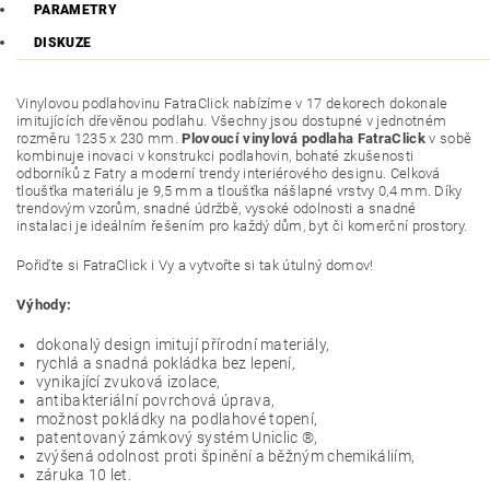
PARAMETRY
DISKUZE
Vinylovou podlahovinu FatraClick nabízíme v 17 dekorech dokonale
imitujících dřevěnou podlahu. Všechny jsou dostupné v jednotném
rozměru 1235 x 230 mm.
Plovoucí vinylová podlaha FatraClick
v sobě
kombinuje inovaci v konstrukci podlahovin, bohaté zkušenosti
odborníků z Fatry a moderní trendy interiérového designu. Celková
tloušťka materiálu je 9,5 mm a tloušťka nášlapné vrstvy 0,4 mm. Díky
trendovým vzorům, snadné údržbě, vysoké odolnosti a snadné
instalaci je ideálním řešením pro každý dům, byt či komerční prostory.
Pořiďte si FatraClick i Vy a vytvořte si tak útulný domov!
Výhody:
dokonalý design imitují přírodní materiály,
rychlá a snadná pokládka bez lepení,
vynikající zvuková izolace,
antibakteriální povrchová úprava,
možnost pokládky na podlahové topení,
patentovaný zámkový systém Uniclic ®,
zvýšená odolnost proti špinění a běžným chemikáliím,
záruka 10 let.