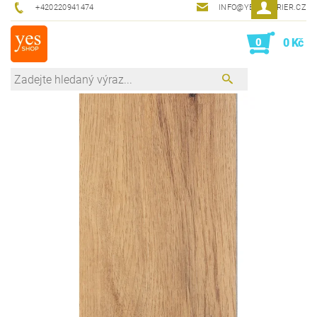
+420220941474
INFO@YESINTERIER.CZ
0
0 Kč