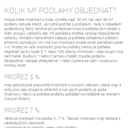
KOLIK M² PODLAHY OBJEDNAT?
Pokud máte místnost o čisté výměře např. 30 m², tak vám 30 m²
podlahy nebude stačit. Je nutné počítat s prořezem - tedy s odpadem
podlahoviny který vznikne při prořezávání konců podlahových desek u
stěn, sloupů, výklenků, atp. Při pokládce zkrátka vznikají nepoužitelné
odřezky. Množství takovéhoto odpadu je potřeba odhadnout předem,
přičemž rozhodující vliv má tvar místnosti a také směr pokládání prken
v ní. Prořez ve vaší místnosti (plocha podlahy, kterou je potřeba
objednat navíc) bude 5, 7, nebo 10% plochy místnosti. Lépe koupit více,
než méně. Budou-li 1 nebo 2 lamely chybět, musíte podlahu
doobjednat. Naopak přebytečná 1 nebo 2 prkna se vám v budoucnu
mohou hodit.
PROŘEZ 5 %
mají jednoduché pravoúhlé místnosti s rovnými stěnami, které mají 4
rohy, jsou bez sloupů a výklenků a tvar jejich podlahy je spíše
čtvercový. Navíc je potřeba podlahu pokládat rovnoběžně se stěnami
(ne pod úhlem).
PROŘEZ 7 %
Většina místností má prořez 5 - 7 %. Takové místnosti mají některé z
následujících vlastností:
- místnost je do zatáčky, nebo úzká chodba